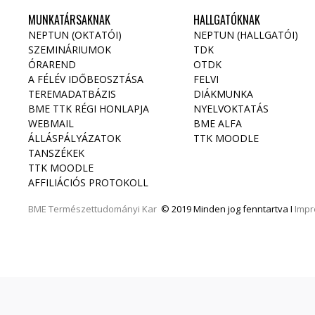
MUNKATÁRSAKNAK
HALLGATÓKNAK
NEPTUN (OKTATÓI)
NEPTUN (HALLGATÓI)
SZEMINÁRIUMOK
TDK
ÓRAREND
OTDK
A FÉLÉV IDŐBEOSZTÁSA
FELVI
TEREMADATBÁZIS
DIÁKMUNKA
BME TTK RÉGI HONLAPJA
NYELVOKTATÁS
WEBMAIL
BME ALFA
ÁLLÁSPÁLYÁZATOK
TTK MOODLE
TANSZÉKEK
TTK MOODLE
AFFILIÁCIÓS PROTOKOLL
BME
Természettudományi Kar
© 2019 Minden jog fenntartva I
Imp