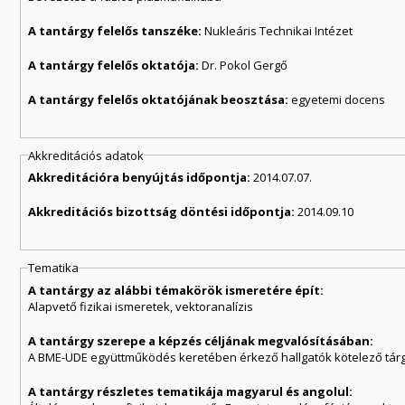
A tantárgy felelős tanszéke:
Nukleáris Technikai Intézet
A tantárgy felelős oktatója:
Dr. Pokol Gergő
A tantárgy felelős oktatójának beosztása:
egyetemi docens
Akkreditációs adatok
Akkreditációra benyújtás időpontja:
2014.07.07.
Akkreditációs bizottság döntési időpontja:
2014.09.10
Tematika
A tantárgy az alábbi témakörök ismeretére épít:
Alapvető fizikai ismeretek, vektoranalízis
A tantárgy szerepe a képzés céljának megvalósításában:
A BME-UDE együttműködés keretében érkező hallgatók kötelező tár
A tantárgy részletes tematikája magyarul és angolul: