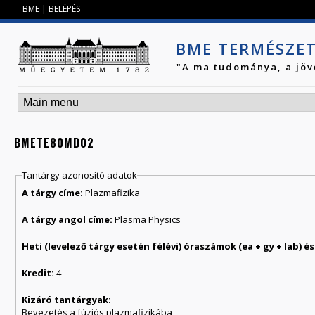
Jump to navigation
BME
|
BELÉPÉS
BME TERMÉSZE
"A ma tudománya, a jöv
BMETE80MD02
Tantárgy azonosító adatok
A tárgy címe:
Plazmafizika
A tárgy angol címe:
Plasma Physics
Kredit:
4
Kizáró tantárgyak:
Bevezetés a fúziós plazmafizikába