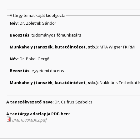
A tárgy tematikáját kidolgozta
Név:
Dr. Zoletnik Sándor
Beosztás:
tudományos főmunkatárs
Munkahely (tanszék, kutatóintézet, stb.):
MTA Wigner FK RMI
Név:
Dr. Pokol Gergő
Beosztás:
egyetemi docens
Munkahely (tanszék, kutatóintézet, stb.):
Nukleáris Technikai I
A tanszékvezető neve:
Dr. Czifrus Szabolcs
A tantárgy adatlapja PDF-ben:
BMETE80MD02.pdf