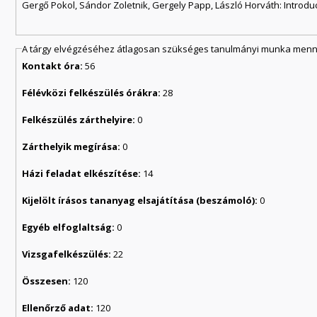
Gergő Pokol, Sándor Zoletnik, Gergely Papp, László Horváth: Introdu
A tárgy elvégzéséhez átlagosan szükséges tanulmányi munka menny
Kontakt óra:
56
Félévközi felkészülés órákra:
28
Felkészülés zárthelyire:
0
Zárthelyik megírása:
0
Házi feladat elkészítése:
14
Kijelölt írásos tananyag elsajátítása (beszámoló):
0
Egyéb elfoglaltság:
0
Vizsgafelkészülés:
22
Összesen:
120
Ellenőrző adat:
120