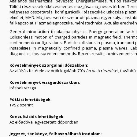
Általános plazmafizikai bevezető. Energiatermelés, fúziós reaktor
Töltött részecskék ütközésmentes mozgása mágneses térben. Termo
Mágneses összetartás: konfigurációk. Részecskék ütközése plazmába
elmélet, MHD. Mágnesesen összetartott plazma egyensúlya, instabili
fal kapcsolat. Plazmadiagnosztika, méréstechnika. Aktuális eredmé
General introduction to plasma physics. Energy generation with f
Collisionless motion of charged particles in magnetic field. Ther
confinement: configurations. Particle collisions in plasma, transport 
instabilities in magnetically confined plasma, plasma waves. L
diagnostics, measurement methods. Recent results, achievements in
Követelmények szorgalmi időszakban:
Az aláírás feltétele az órák legalább 70%-án való részvétel, továb
Követelmények vizsgaidőszakban:
Írásbeli vizsga
Pótlási lehetőségek:
TVSZ szerint
Konzultációs lehetőségek:
Az előadóval egyeztetett időpontban
Jegyzet, tankönyv, felhasználható irodalom: