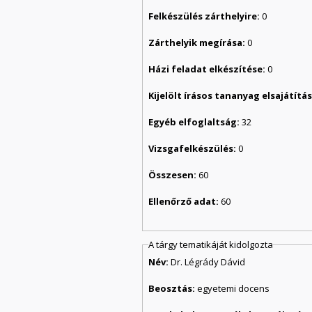
Felkészülés zárthelyire:
0
Zárthelyik megírása:
0
Házi feladat elkészítése:
0
Kijelölt írásos tananyag elsajátít
Egyéb elfoglaltság:
32
Vizsgafelkészülés:
0
Összesen:
60
Ellenőrző adat:
60
A tárgy tematikáját kidolgozta
Név:
Dr. Légrády Dávid
Beosztás:
egyetemi docens