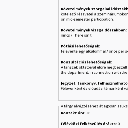
Követelmények szorgalmi időszak
kötelező részvétel a szemináriumokon. 
on mid-semester participation.
Követelmények vizsgaidőszakban:
nincs / There isn't.
Pótlási lehetőségek:
félévente egy alkalommal / once per 
Konzultációs lehetőségek:
A tanszék oktatóival előre megbeszélt 
the department, in connection with th
Jegyzet, tankönyv, felhasználható
Félévenként és előadási témánként vált
A tárgy elvégzéséhez átlagosan szük
Kontakt óra:
28
Félévközi felkészülés órákra:
0