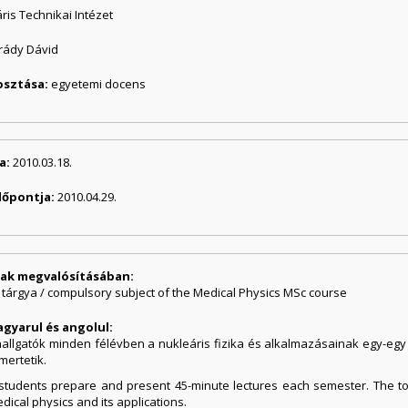
ris Technikai Intézet
grády Dávid
osztása:
egyetemi docens
a:
2010.03.18.
dőpontja:
2010.04.29.
ának megvalósításában:
 tárgya / compulsory subject of the Medical Physics MSc course
agyarul és angolul:
allgatók minden félévben a nukleáris fizika és alkalmazásainak egy-egy é
mertetik.
students prepare and present 45-minute lectures each semester. The to
dical physics and its applications.