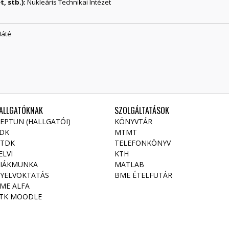
, stb.):
Nukleáris Technikai Intézet
Máté
ALLGATÓKNAK
SZOLGÁLTATÁSOK
EPTUN (HALLGATÓI)
KÖNYVTÁR
DK
MTMT
TDK
TELEFONKÖNYV
ELVI
KTH
IÁKMUNKA
MATLAB
YELVOKTATÁS
BME ÉTELFUTÁR
ME ALFA
TK MOODLE