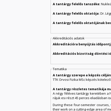
A tantárgy felelős tanszéke:
Nukleá
A tantárgy felelős oktatója:
Dr. Lé
A tantárgy felelős oktatójának be
Akkreditációs adatok
Akkreditációra benyújtás időpontj
Akkreditációs bizottság döntési i
Tematika
A tantárgy szerepe a képzés célj
TTK Orvosi Fizika MSc képzés kötelező
A tantárgy részletes tematikája m
A négy féléves tantárgy keretében a h
rájuk esı részt 45 perces elıadásban is
During these four-semester courses, 
their work on a cutting-edge area of me