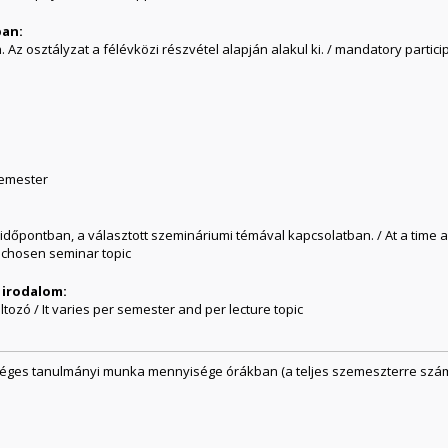
ban:
Az osztályzat a félévközi részvétel alapján alakul ki. / mandatory partici
semester
időpontban, a választott szemináriumi témával kapcsolatban. / At a time a
e chosen seminar topic
 irodalom:
ozó / It varies per semester and per lecture topic
séges tanulmányi munka mennyisége órákban (a teljes szemeszterre szám