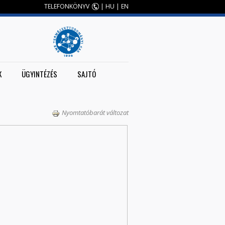
TELEFONKÖNYV
|
HU
|
EN
K
ÜGYINTÉZÉS
SAJTÓ
Nyomtatóbarát változat