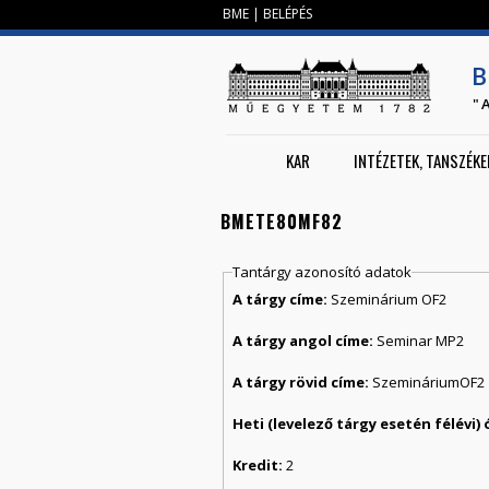
BME
|
BELÉPÉS
B
"
KAR
INTÉZETEK, TANSZÉKE
BMETE80MF82
Tantárgy azonosító adatok
A tárgy címe:
Szeminárium OF2
A tárgy angol címe:
Seminar MP2
A tárgy rövid címe:
SzemináriumOF2
Kredit:
2