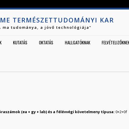
Jump to navigation
ME TERMÉSZETTUDOMÁNYI KAR
A ma tudománya, a jövő technológiája"
K
KUTATÁS
OKTATÁS
HALLGATÓKNAK
FELVÉTELIZŐKNE
0
2
0
f