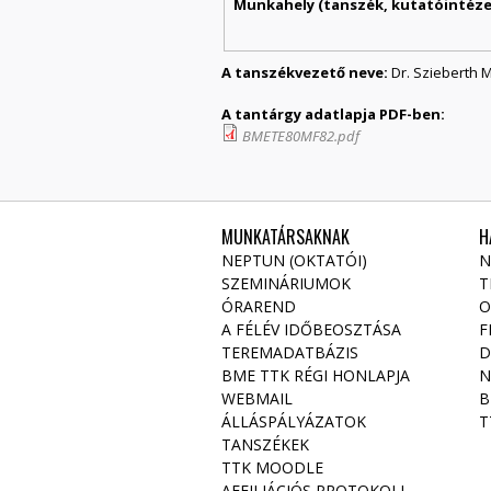
Munkahely (tanszék, kutatóintézet
A tanszékvezető neve:
Dr. Szieberth 
A tantárgy adatlapja PDF-ben:
BMETE80MF82.pdf
MUNKATÁRSAKNAK
H
NEPTUN (OKTATÓI)
N
SZEMINÁRIUMOK
T
ÓRAREND
O
A FÉLÉV IDŐBEOSZTÁSA
F
TEREMADATBÁZIS
D
BME TTK RÉGI HONLAPJA
N
WEBMAIL
B
ÁLLÁSPÁLYÁZATOK
T
TANSZÉKEK
TTK MOODLE
AFFILIÁCIÓS PROTOKOLL