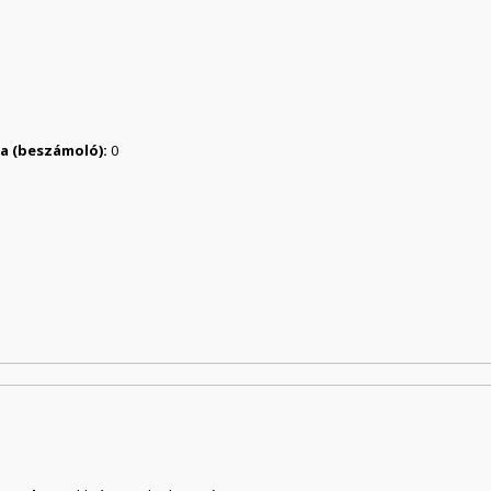
ása (beszámoló):
0