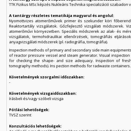
TTK Fizikus MSc képzés Nukleáris Technika specializáció szabadon v
A tantárgy részletes tematikája magyarul és angolul:
Nyomottvizes atomerőművek primer és szekunder köri főberendezé
Reaktortartály vizsgálatok. Gőzfejlesztő vizsgálati módszerek. V
atomerőművi környezetben. Speciális módszerek az alak- és méret
vizsgálatok, termohidraulikai ellenőrzések, tomográfiás eljáráso
anyagvizsgálati módszerek (pl. radiográfia, tomográfia).
Inspection methods of primary and secondary side main equipments 
of reactor pressure vessel and steam generator. Visual inspection
for checking the shape- and size adequacy. Inspection of fresh a
tomography methods). Ins pection methods for radwaste containers. 
Követelmények szorgalmi időszakban:
-
Követelmények vizsgaidőszakban:
írásbeli és/vagy szóbeli vizsga
Pótlási lehetőségek:
TVSZ szerint
Konzultációs lehetőségek: