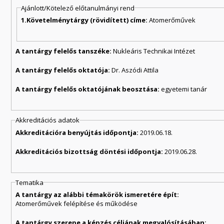
Ajánlott/Kötelező előtanulmányi rend
1.Követelménytárgy (rövidített) címe:
Atomerőművek
A tantárgy felelős tanszéke:
Nukleáris Technikai Intézet
A tantárgy felelős oktatója:
Dr. Aszódi Attila
A tantárgy felelős oktatójának beosztása:
egyetemi tanár
Akkreditációs adatok
Akkreditációra benyújtás időpontja:
2019.06.18.
Akkreditációs bizottság döntési időpontja:
2019.06.28.
Tematika
A tantárgy az alábbi témakörök ismeretére épít:
Atomerőművek felépítése és működése
A tantárgy szerepe a képzés céljának megvalósításában: