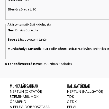
Ellenőrző adat:
90
A tárgy tematikáját kidolgozta
Név:
Dr. Aszódi Attila
Beosztás:
egyetemi tanár
Munkahely (tanszék, kutatóintézet, stb.):
Nukleáris Technikai I
A tanszékvezető neve:
Dr. Czifrus Szabolcs
MUNKATÁRSAKNAK
HALLGATÓKNAK
NEPTUN (OKTATÓI)
NEPTUN (HALLGATÓI)
SZEMINÁRIUMOK
TDK
ÓRAREND
OTDK
A FÉLÉV IDŐBEOSZTÁSA
FELVI