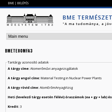
Jump to navigation
BME
|
BELÉPÉS
BME TERMÉSZE
"A ma tudománya, a jöv
BMETE80MFA3
Tantárgy azonosító adatok
A tárgy címe:
Atomerőművi anyagvizsgálatok
A tárgy angol címe:
Material Testing in Nuclear Power Plants
A tárgy rövid címe:
AtomErőmAnyagVizsg
Kredit:
3