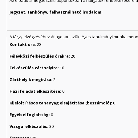
Az előadó a megbeszélt időpontokban a hallgatók rendelkezésére á
Jegyzet, tankönyv, felhasználható irodalom:
-
A tárgy elvégzéséhez átlagosan szükséges tanulmányi munka menny
Kontakt óra:
28
Félévközi felkészülés órákra:
20
Felkészülés zárthelyire:
10
Zárthelyik megírása:
2
Házi feladat elkészítése:
0
Kijelölt írásos tananyag elsajátítása (beszámoló):
0
Egyéb elfoglaltság:
0
Vizsgafelkészülés:
30
Összesen:
90