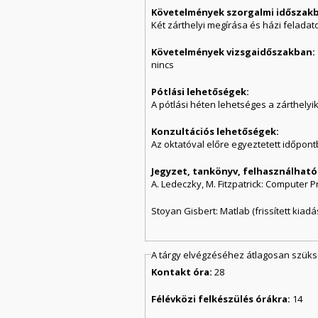
Követelmények szorgalmi időszak
Két zárthelyi megír
Követelmények vizsgaidőszakban:
nincs
Pótlási lehetőségek:
A pótlási héten lehetséges a zárthelyik
Konzultációs lehetőségek:
Az oktatóval előre egyeztetett időpont
Jegyzet, tankönyv, felhasználható
A. Ledeczky, M. Fitzpatrick: Computer
Stoyan Gisbert: Matlab (frissített kiad
A tárgy elvégzéséhez átlagosan szük
Kontakt óra:
28
Félévközi felkészülés órákra:
14