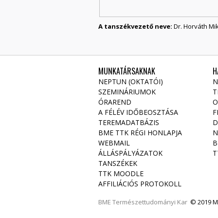
A tanszékvezető neve:
Dr. Horváth Mi
MUNKATÁRSAKNAK
H
NEPTUN (OKTATÓI)
N
SZEMINÁRIUMOK
T
ÓRAREND
O
A FÉLÉV IDŐBEOSZTÁSA
F
TEREMADATBÁZIS
D
BME TTK RÉGI HONLAPJA
N
WEBMAIL
B
ÁLLÁSPÁLYÁZATOK
T
TANSZÉKEK
TTK MOODLE
AFFILIÁCIÓS PROTOKOLL
BME
Természettudományi Kar
© 2019 Mi