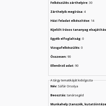
Felkészülés zárthelyire:
30
Zárthelyik megírása:
4
Házi feladat elkészítése:
14
Kijelölt írásos tananyag elsajátít
Egyéb elfoglaltság:
0
Vizsgafelkészülés:
0
Összesen:
90
Ellenőrző adat:
90
A tárgy tematikáját kidolgozta
Név:
Sáfár Orsolya
Beosztás:
tanársegéd
Munkahely (tanszék, kutatóintézet