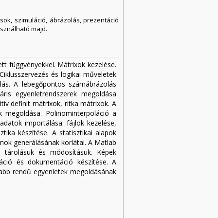
ok, szimuláció, ábrázolás, prezentáció
asználható majd.
tt függvényekkel. Mátrixok kezelése.
Ciklusszervezés és logikai műveletek
rálás. A lebegőpontos számábrázolás
áris egyenletrendszerek megoldása
 definit mátrixok, ritka mátrixok. A
k megoldása. Polinominterpoláció a
adatok importálása: fájlok kezelése,
tika készítése. A statisztikai alapok
zámok generálásának korlátai. A Matlab
a, tárolásuk és módosításuk. Képek
táció és dokumentáció készítése. A
sabb rendű egyenletek megoldásának