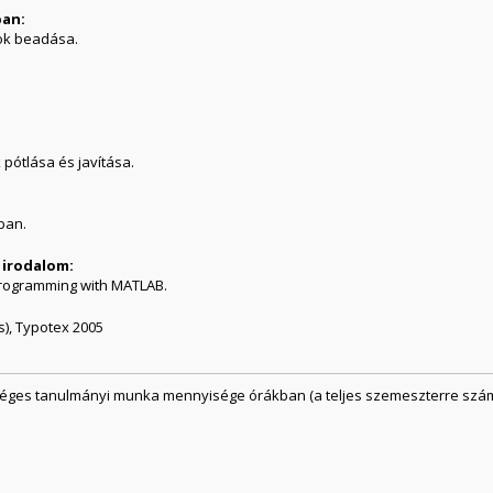
ban:
ása és házi feladatok beadása.
 pótlása és javítása.
ban.
 irodalom:
 Programming with MATLAB.
ás), Typotex 2005
séges tanulmányi munka mennyisége órákban (a teljes szemeszterre szám