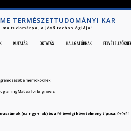
Jump to navigation
ME TERMÉSZETTUDOMÁNYI KAR
A ma tudománya, a jövő technológiája"
K
KUTATÁS
OKTATÁS
HALLGATÓKNAK
FELVÉTELIZŐKNE
rogramozásába mérnököknek
Programing Matlab for Engineers
0
0
2
f