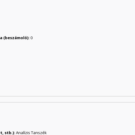
ása (beszámoló):
0
, stb.):
Analízis Tanszék