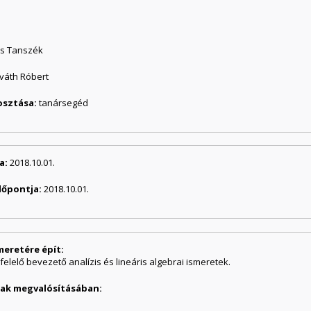
is Tanszék
rváth Róbert
osztása:
tanársegéd
a:
2018.10.01.
dőpontja:
2018.10.01.
meretére épít:
lelő bevezető analízis és lineáris algebrai ismeretek.
ának megvalósításában: