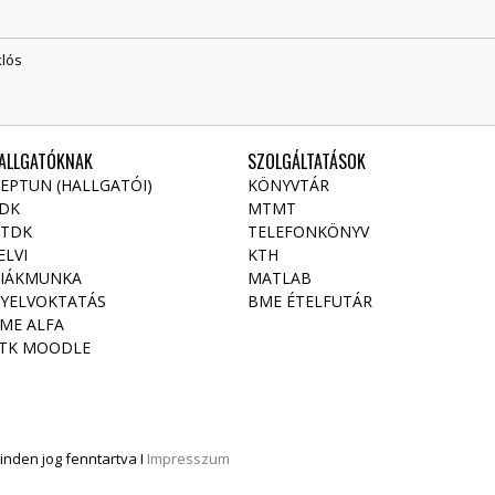
klós
ALLGATÓKNAK
SZOLGÁLTATÁSOK
EPTUN (HALLGATÓI)
KÖNYVTÁR
DK
MTMT
TDK
TELEFONKÖNYV
ELVI
KTH
IÁKMUNKA
MATLAB
YELVOKTATÁS
BME ÉTELFUTÁR
ME ALFA
TK MOODLE
nden jog fenntartva I
Impresszum