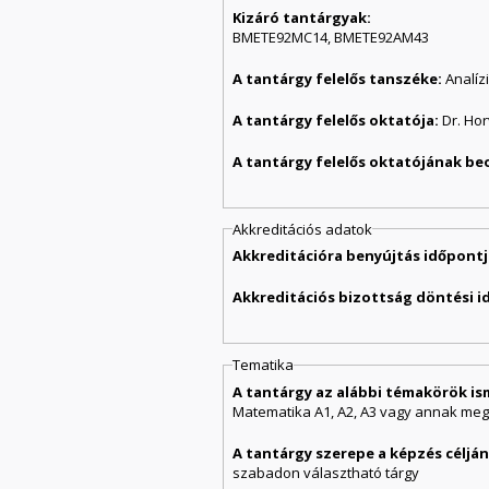
Kizáró tantárgyak:
BMETE92MC14, BMETE92AM43
A tantárgy felelős tanszéke:
Analíz
A tantárgy felelős oktatója:
Dr. Ho
A tantárgy felelős oktatójának be
Akkreditációs adatok
Akkreditációra benyújtás időpontj
Akkreditációs bizottság döntési i
Tematika
A tantárgy az alábbi témakörök is
Matematika A1, A2, A3 vagy annak megfe
A tantárgy szerepe a képzés célj
szabadon választható tárgy