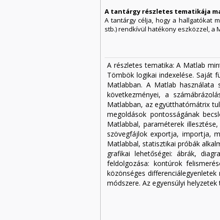
A tantárgy részletes tematikája m
A tantárgy célja, hogy a hallgatókat
stb.) rendkívül hatékony eszközzel, a
A részletes tematika: A Matlab min
Tömbök logikai indexelése. Saját f
Matlabban. A Matlab használata sz
következményei, a számábrázolás
Matlabban, az együtthatómátrix tul
megoldások pontosságának becslés
Matlabbal, paraméterek illesztése,
szövegfájlok exportja, importja, mó
Matlabbal, statisztikai próbák alka
grafikai lehetőségei: ábrák, dia
feldolgozása: kontúrok felismeré
közönséges differenciálegyenlete
módszere. Az egyensúlyi helyzetek tí