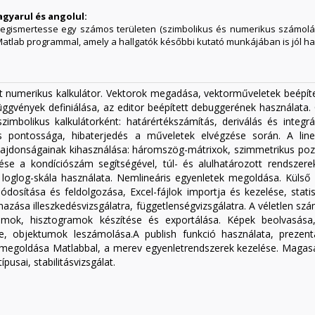
agyarul és angolul:
 megismertesse egy számos területen (szimbolikus és numerikus számolás
 Matlab programmal, amely a hallgatók későbbi kutató munkájában is jól h
t numerikus kalkulátor. Vektorok megadása, vektorműveletek beépíte
üggvények definiálása, az editor beépített debuggerének használata. 
imbolikus kalkulátorként: határértékszámítás, deriválás és integ
 pontossága, hibaterjedés a műveletek elvégzése során. A line
ajdonságainak kihasználása: háromszög-mátrixok, szimmetrikus pozitív
e a kondíciószám segítségével, túl- és alulhatározott rendszere
 loglog-skála használata. Nemlineáris egyenletek megoldása. Külső 
dosítása és feldolgozása, Excel-fájlok importja és kezelése, statisz
lmazása illeszkedésvizsgálatra, függetlenségvizsgálatra. A véletlen s
gramok, hisztogramok készítése és exportálása. Képek beolvasás
se, objektumok leszámolása.A publish funkció használata, prezen
k megoldása Matlabbal, a merev egyenletrendszerek kezelése. Maga
pusai, stabilitásvizsgálat.