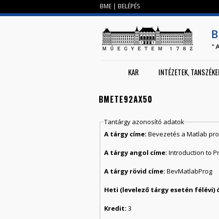
BME
|
BELÉPÉS
B
"
KAR
INTÉZETEK, TANSZÉKE
BMETE92AX50
Tantárgy azonosító adatok
A tárgy címe:
Bevezetés a Matlab p
A tárgy angol címe:
Introduction to 
A tárgy rövid címe:
BevMatlabProg
Kredit:
3