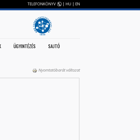
TELEFONKÖNYV
|
HU
|
EN
K
ÜGYINTÉZÉS
SAJTÓ
Nyomtatóbarát változat