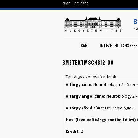
BME
|
BELÉPÉS
B
"
KAR
INTÉZETEK, TANSZÉKE
BMETEKTMSCNBI2-00
Tantárgy azonosító adatok
A tárgy címe:
Neurobiológia 2 – Szen
A tárgy angol címe:
Neurobiology 2 
A tárgy rövid címe:
Neurobiológia2
Kredit:
2