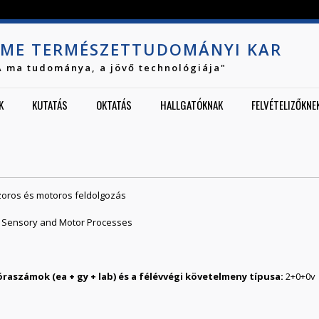
Jump to navigation
ME TERMÉSZETTUDOMÁNYI KAR
A ma tudománya, a jövő technológiája"
K
KUTATÁS
OKTATÁS
HALLGATÓKNAK
FELVÉTELIZŐKNE
zoros és motoros feldolgozás
– Sensory and Motor Processes
2
0
0
v