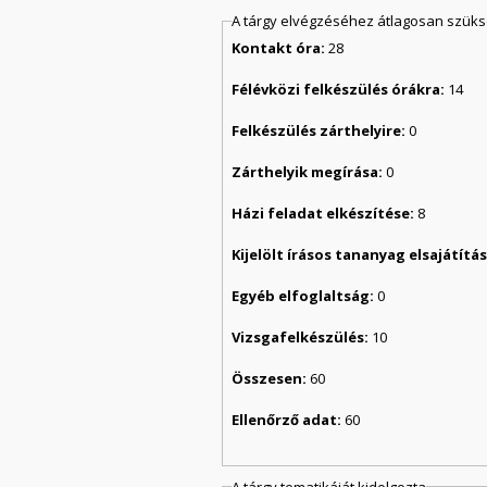
A tárgy elvégzéséhez átlagosan szük
Kontakt óra:
28
Félévközi felkészülés órákra:
14
Felkészülés zárthelyire:
0
Zárthelyik megírása:
0
Házi feladat elkészítése:
8
Kijelölt írásos tananyag elsajátít
Egyéb elfoglaltság:
0
Vizsgafelkészülés:
10
Összesen:
60
Ellenőrző adat:
60
A tárgy tematikáját kidolgozta