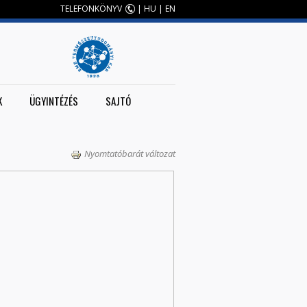
TELEFONKÖNYV
|
HU
|
EN
K
ÜGYINTÉZÉS
SAJTÓ
Nyomtatóbarát változat