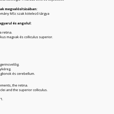
ának megvalósításában:
omány MSc szak kötelező tárgya
agyarul és angolul:
 retina.
kus magvak és colliculus superior.
 gerincvelőig.
gykéreg.
anglionok és cerebellum.
ments, the retina.
lei and the superior colliculus.
V1.