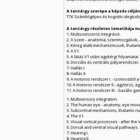
A tantárgy szerepe a képzés célj
TTK Számítógépes és kognitív idegtud
A tantárgy részletes tematikája m
1. Multiszenzoros integráció.
2. A szem - anatómia, szemmozgások, a
3. Kéreg alatti mechanizmusok, thalami
4. A V1.
5. A látás V1 utáni agykérgi folyamatai.
6. Dorzális és ventrális pályarendszer.
7. Hallás I.
8. Hallás II.
9. A motoros rendszer I. - izomrosttól a
10. A motoros rendszer II.- agytörzs, a
11. A motoros rendszer III. - bazális g
1. Multisensory integration.
2. The human eye - anatomy, eye-move
3. Subcortical mechanisms, thalamic nuc
4. The V1.
5. Visual cortical processes - after the 
6. Dorsal and ventral visual pathways.
7. Hearing I.
8. Hearing II.