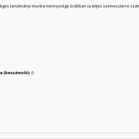
séges tanulmányi munka mennyisége órákban (a teljes szemeszterre szám
ása (beszámoló):
0