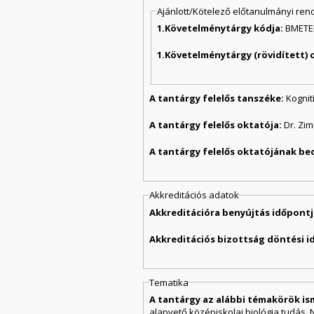
Ajánlott/Kötelező előtanulmányi ren
1.Követelménytárgy kódja:
BMETE
1.Követelménytárgy (rövidített) 
A tantárgy felelős tanszéke:
Kogni
A tantárgy felelős oktatója:
Dr. Zi
A tantárgy felelős oktatójának be
Akkreditációs adatok
Akkreditációra benyújtás időpontj
Akkreditációs bizottság döntési i
Tematika
A tantárgy az alábbi témakörök is
alapvető középiskolai biológia tudás, N