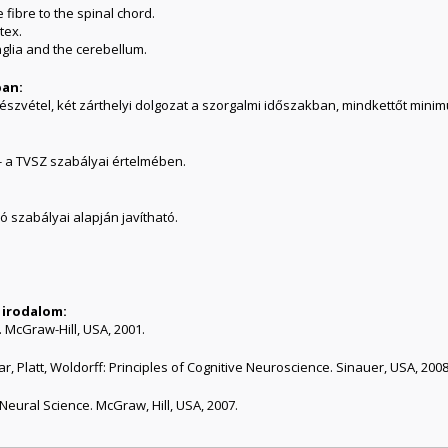
 fibre to the spinal chord.
tex.
anglia and the cerebellum.
ban:
részvétel, két zárthelyi dolgozat a szorgalmi időszakban, mindkettőt minim
 - a TVSZ szabályai értelmében.
ó szabályai alapján javítható.
 irodalom:
 McGraw-Hill, USA, 2001.
, Platt, Woldorff: Principles of Cognitive Neuroscience. Sinauer, USA, 2008
 Neural Science. McGraw, Hill, USA, 2007.