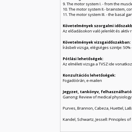
9. The motor system I. - from the muscle
10. The motor system II.- brainstem, cor
11. The motor system III. - the basal g
Követelmények szorgalmi időszak
Az előadásokon való jelenlét és aktív 
Követelmények vizsgaidőszakban:
Írásbeli vizsga, elégséges szintje: 50%
Pótlási lehetőségek:
Az elméleti vizsga a TVSZ ide vonatkoz
Konzultációs lehetőségek:
Fogadóórán, e-mailen
Jegyzet, tankönyv, felhasználható
Ganong: Review of medical physiology.
Purves, Brannon, Cabeza, Huettel, LaBar
Kandel, Schwartz, Jessell: Principles of