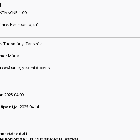
d
KTMsCNBI1-00
címe:
Neurobiológia1
tív Tudományi Tanszék
mmer Márta
osztása:
egyetemi docens
a:
2025.04.09.
dőpontja:
2025.04.14.
meretére épít:
eurobiológia 1. kurzus sikeres teljesítése