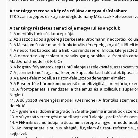
A tantárgy szerepe a képzés céljának megvalósításában:
TTK Számítógépes és kognitív idegtudomány MSc szak kötelezően vá
A tantárgy részletes tematikája magyarul és angolul:
1. A mentális funkciók koncepciója.
2. Az asszociációs agykéreg szerkezete: Brodmann, neocortex, colu
3. A Mesulam-Fuster modell, funkcionális térképek, „kognit”, időbeli int
4. A neocortex kapcsolata a limbikus rendszerrel: Broca, kiterjeszt
5. A neocortex kapcsolata a basalis ganglionokkal, a frontalis corte
MacDonald modell (S-R-C-O).
6. A kognitív folyamatok sejtszintű alapjai (szelektivitás, asszociativitá
7. A „connectome” fogalma, kiterjed kapcsolódási hálózatok típusai,
8. A Bayes-féle modell, a Friston-féle „szabadenergia” elmélet.
9. A Posner-féle háromkomponensű modell: vigilitás, orientáció, exec
10. A frontoparietalis rendszer, a thalamus és a colliculus superio
Neglect.
11. A súlyozott versengési modell (Desimone). A frontális szemmozga
detekció.
12. Figyelem és időbeli integráció, EEG alfa-gamma interakciók szere
13. A súlyozott versengési modell sejtszintű alapjai, preferált és n
14. A FEF mikrostimulációja, a dopamin szerepe a figyelmi moduláci
15. Az intraparietalis sulcus alrégiói, figyelem és test- referenci
sejtjeivel.