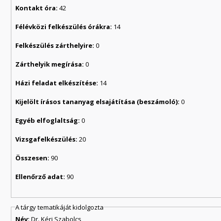
Kontakt óra:
42
Félévközi felkészülés órákra:
14
Felkészülés zárthelyire:
0
Zárthelyik megírása:
0
Házi feladat elkészítése:
14
Kijelölt írásos tananyag elsajátítása (beszámoló):
0
Egyéb elfoglaltság:
0
Vizsgafelkészülés:
20
Összesen:
90
Ellenőrző adat:
90
A tárgy tematikáját kidolgozta
Név:
Dr. Kéri Szabolcs