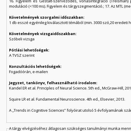
16. Figyelem és Gestalt-szerveződés, vonásintegráció (Treisman) pop
moduláció (<100 ms). Figyelem és tárgyszegmentáció.; 17. Az MTL (medi
Követelmények szorgalmi időszakban:
1 db esszé egyénileg kiválasztott témából (min. 3000 szó,20 eredeti 
Követelmények vizsgaidőszakban:
Szóbeli vizsga
Pótlási lehetőségek:
A TVSZ szerint
Konzultációs lehetőségek:
Fogadóórán, e-mailen
Jegyzet, tankönyv, felhasználható irodalom:
Kandel ER et al. Principles of Neural Science. 5th ed., McGraw-Hill, 201
Squire LR et al. Fundamental Neuroscience. 4th ed., Elsevier, 2013.
A „Trends in Cognitive Sciences” folyóirat utolsó 5 évfolyamának sz
A tárgy elvégzéséhez átlagosan szükséges tanulmányi munka menny