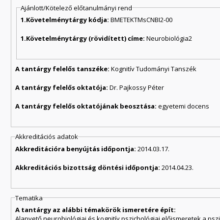
Ajánlott/Kötelező előtanulmányi rend
1.Követelménytárgy kódja:
BMETEKTMsCNBI2-00
1.Követelménytárgy (rövidített) címe:
Neurobiológia2
A tantárgy felelős tanszéke:
Kognitív Tudományi Tanszék
A tantárgy felelős oktatója:
Dr. Pajkossy Péter
A tantárgy felelős oktatójának beosztása:
egyetemi docens
Akkreditációs adatok
Akkreditációra benyújtás időpontja:
2014.03.17.
Akkreditációs bizottság döntési időpontja:
2014.04.23.
Tematika
A tantárgy az alábbi témakörök ismeretére épít:
Alapvető neurobiológiai és kognitív pszichológiai előismeretek a psz