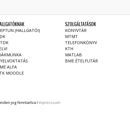
ALLGATÓKNAK
SZOLGÁLTATÁSOK
EPTUN (HALLGATÓI)
KÖNYVTÁR
DK
MTMT
TDK
TELEFONKÖNYV
ELVI
KTH
IÁKMUNKA
MATLAB
YELVOKTATÁS
BME ÉTELFUTÁR
ME ALFA
TK MOODLE
nden jog fenntartva I
Impresszum