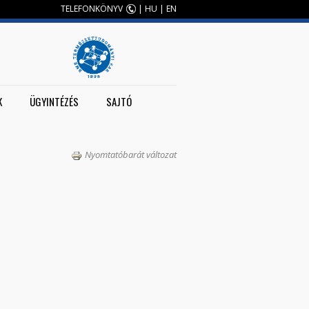
TELEFONKÖNYV
|
HU
|
EN
K
ÜGYINTÉZÉS
SAJTÓ
Nyomtatóbarát változat