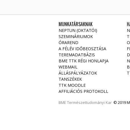
MUNKATÁRSAKNAK
H
NEPTUN (OKTATÓI)
N
SZEMINÁRIUMOK
T
ÓRAREND
O
A FÉLÉV IDŐBEOSZTÁSA
F
TEREMADATBÁZIS
D
BME TTK RÉGI HONLAPJA
N
WEBMAIL
B
ÁLLÁSPÁLYÁZATOK
T
TANSZÉKEK
TTK MOODLE
AFFILIÁCIÓS PROTOKOLL
BME
Természettudományi Kar
© 2019 Mi