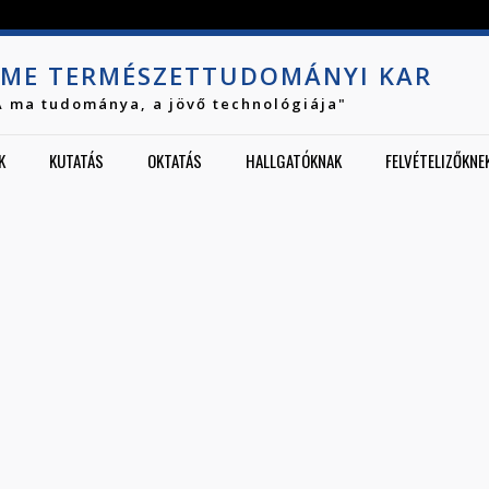
Jump to navigation
ME TERMÉSZETTUDOMÁNYI KAR
A ma tudománya, a jövő technológiája"
K
KUTATÁS
OKTATÁS
HALLGATÓKNAK
FELVÉTELIZŐKNE