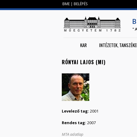
BME
|
BELÉPÉS
B
"
KAR
INTÉZETEK, TANSZÉKE
RÓNYAI LAJOS (MI)
Levelező tag:
2001
Rendes tag:
2007
MTA adatlap