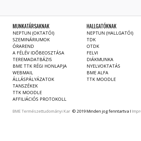
MUNKATÁRSAKNAK
HALLGATÓKNAK
NEPTUN (OKTATÓI)
NEPTUN (HALLGATÓI)
SZEMINÁRIUMOK
TDK
ÓRAREND
OTDK
A FÉLÉV IDŐBEOSZTÁSA
FELVI
TEREMADATBÁZIS
DIÁKMUNKA
BME TTK RÉGI HONLAPJA
NYELVOKTATÁS
WEBMAIL
BME ALFA
ÁLLÁSPÁLYÁZATOK
TTK MOODLE
TANSZÉKEK
TTK MOODLE
AFFILIÁCIÓS PROTOKOLL
BME
Természettudományi Kar
© 2019 Minden jog fenntartva I
Imp