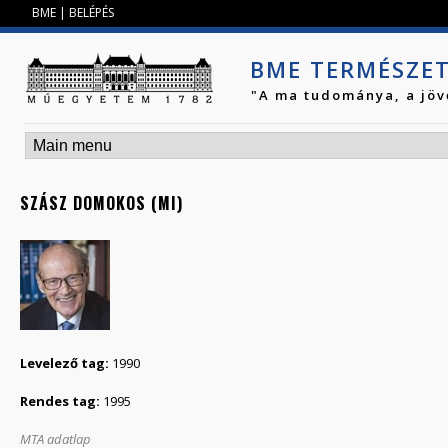
Jump to navigation
BME
|
BELÉPÉS
BME TERMÉSZE
"A ma tudománya, a jöv
SZÁSZ DOMOKOS (MI)
Levelező tag:
1990
Rendes tag:
1995
MTA adatlap