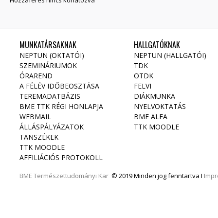
MUNKATÁRSAKNAK
HALLGATÓKNAK
NEPTUN (OKTATÓI)
NEPTUN (HALLGATÓI)
SZEMINÁRIUMOK
TDK
ÓRAREND
OTDK
A FÉLÉV IDŐBEOSZTÁSA
FELVI
TEREMADATBÁZIS
DIÁKMUNKA
BME TTK RÉGI HONLAPJA
NYELVOKTATÁS
WEBMAIL
BME ALFA
ÁLLÁSPÁLYÁZATOK
TTK MOODLE
TANSZÉKEK
TTK MOODLE
AFFILIÁCIÓS PROTOKOLL
BME
Természettudományi Kar
© 2019 Minden jog fenntartva I
Imp