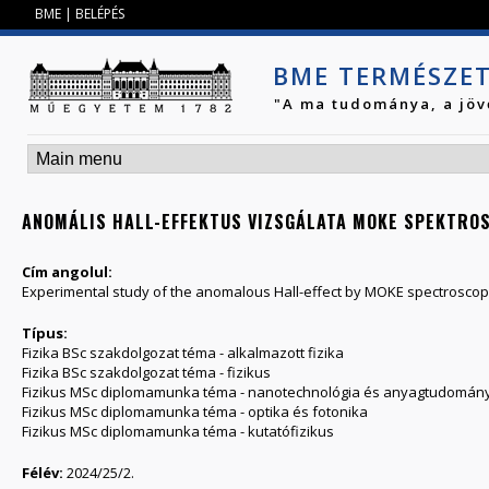
Jump to navigation
BME
|
BELÉPÉS
BME TERMÉSZE
"A ma tudománya, a jöv
ANOMÁLIS HALL-EFFEKTUS VIZSGÁLATA MOKE SPEKTRO
Cím angolul:
Experimental study of the anomalous Hall-effect by MOKE spectroscop
Típus:
Fizika BSc szakdolgozat téma - alkalmazott fizika
Fizika BSc szakdolgozat téma - fizikus
Fizikus MSc diplomamunka téma - nanotechnológia és anyagtudomán
Fizikus MSc diplomamunka téma - optika és fotonika
Fizikus MSc diplomamunka téma - kutatófizikus
Félév:
2024/25/2.