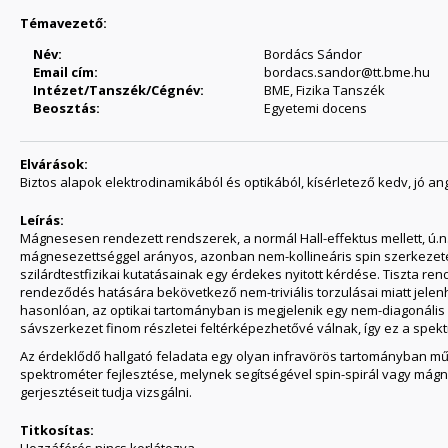
Témavezető:
Név:
Bordács Sándor
Email cím:
bordacs.sandor@tt.bme.hu
Intézet/Tanszék/Cégnév:
BME, Fizika Tanszék
Beosztás:
Egyetemi docens
Elvárások:
Biztos alapok elektrodinamikából és optikából, kísérletező kedv, jó an
Leírás:
Mágnesesen rendezett rendszerek, a normál Hall-effektus mellett, ú.n
mágnesezettséggel arányos, azonban nem-kollineáris spin szerkezete
szilárdtestfizikai kutatásainak egy érdekes nyitott kérdése. Tiszta
rendeződés hatására bekövetkező nem-triviális torzulásai miatt jelen
hasonlóan, az optikai tartományban is megjelenik egy nem-diagonáli
sávszerkezet finom részletei feltérképezhetővé válnak, így ez a spe
Az érdeklődő hallgató feladata egy olyan infravörös tartományban m
spektrométer fejlesztése, melynek segítségével spin-spirál vagy má
gerjesztéseit tudja vizsgálni.
Titkosítas:
Hozzáférés nincs korlátozva