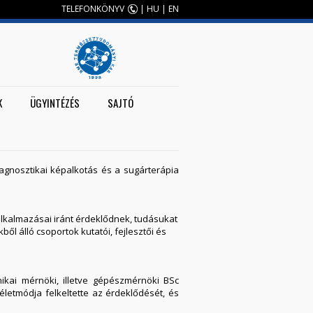
TELEFONKÖNYV
|
HU
|
EN
K
ÜGYINTÉZÉS
SAJTÓ
agnosztikai képalkotás és a sugárterápia
i alkalmazásai iránt érdeklődnek, tudásukat
l álló csoportok kutatói, fejlesztői és
nikai mérnöki, illetve gépészmérnöki BSc
életmódja felkeltette az érdeklődését, és