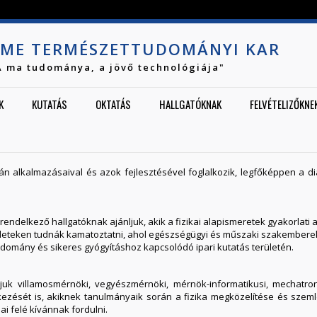
Jump to navigation
ME TERMÉSZETTUDOMÁNYI KAR
A ma tudománya, a jövő technológiája"
K
KUTATÁS
OKTATÁS
HALLGATÓKNAK
FELVÉTELIZŐKNE
n alkalmazásaival és azok fejlesztésével foglalkozik, legfőképpen a di
l rendelkező hallgatóknak ajánljuk, akik a fizikai alapismeretek gyakorlat
rületeken tudnák kamatoztatni, ahol egészségügyi és műszaki szakemberekbő
omány és sikeres gyógyításhoz kapcsolódó ipari kutatás területén.
rjuk villamosmérnöki, vegyészmérnöki, mérnök-informatikusi, mechatro
kezését is, akiknek tanulmányaik során a fizika megközelítése és szeml
ai felé kívánnak fordulni.