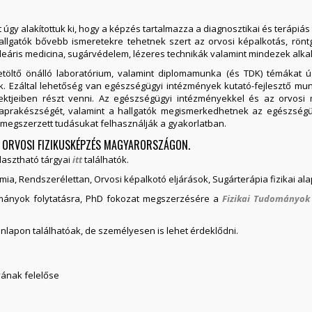
t úgy alakítottuk ki, hogy a képzés tartalmazza a diagnosztikai és terápi
hallgatók bővebb ismeretekre tehetnek szert az orvosi képalkotás, rön
kleáris medicina, sugárvédelem, lézeres technikák valamint mindezek alka
ltő önálló laboratórium, valamint diplomamunka (és TDK) témákat úgy
k. Ezáltal lehetőség van egészségügyi intézmények kutató-fejlesztő munk
ektjeiben részt venni. Az egészségügyi intézményekkel és az orvosi m
s naprakészségét, valamint a hallgatók megismerkedhetnek az egészsé
 megszerzett tudásukat felhasználják a gyakorlatban.
SC ORVOSI FIZIKUSKÉPZÉS MAGYARORSZÁGON.
lasztható tárgyai
itt
találhatók.
mia, Rendszerélettan, Orvosi képalkotó eljárások, Sugárterápia fizikai ala
mányok folytatásra, PhD fokozat megszerzésére a
Fizikai Tudományok 
nlapon találhatóak, de személyesen is lehet érdeklődni.
yának felelőse