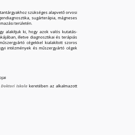
ás tantárgyakhoz szükséges alapvető orvosi
tgendiagnosztika, sugárterápia, mágneses
lmazási területén.
 alakítjuk ki, hogy azok valós kutatás-
ájában, illetve diagnosztikai és terápiás
űszergyártó cégekkel kialakított szoros
gügyi intézmények és műszergyártó cégek
pjai
Doktori Iskola
keretében az alkalmazott