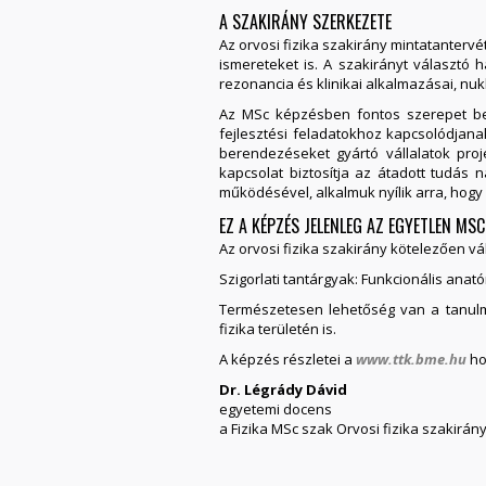
A SZAKIRÁNY SZERKEZETE
Az orvosi fizika szakirány mintatantervé
ismereteket is. A szakirányt választó 
rezonancia és klinikai alkalmazásai, nu
Az MSc képzésben fontos szerepet betö
fejlesztési feladatokhoz kapcsolódjana
berendezéseket gyártó vállalatok proj
kapcsolat biztosítja az átadott tudá
működésével, alkalmuk nyílik arra, hogy
EZ A KÉPZÉS JELENLEG AZ EGYETLEN M
Az orvosi fizika szakirány kötelezően vá
Szigorlati tantárgyak: Funkcionális anató
Természetesen lehetőség van a tanul
fizika területén is.
A képzés részletei a
www.ttk.bme.hu
ho
Dr. Légrády Dávid
egyetemi docens
a Fizika MSc szak Orvosi fizika szakirán