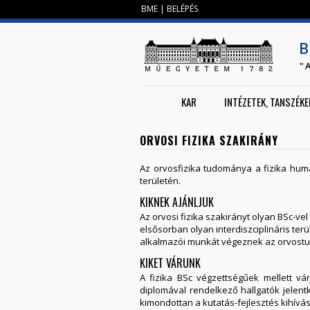
BME
|
BELÉPÉS
B
"
KAR
INTÉZETEK, TANSZÉKE
ORVOSI FIZIKA SZAKIRÁNY
Az orvosfizika tudománya a fizika humá
területén.
KIKNEK AJÁNLJUK
Az orvosi fizika szakirányt olyan BSc-ve
elsősorban olyan interdiszciplináris te
alkalmazói munkát végeznek az orvostud
KIKET VÁRUNK
A fizika BSc végzettségűek mellett vá
diplomával rendelkező hallgatók jelent
kimondottan a kutatás-fejlesztés kihívás