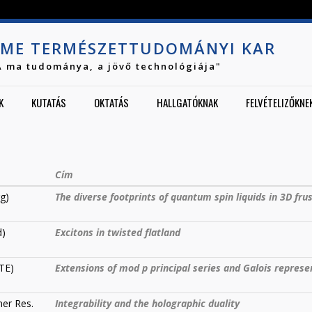
Jump to navigation
ME TERMÉSZETTUDOMÁNYI KAR
A ma tudománya, a jövő technológiája"
K
KUTATÁS
OKTATÁS
HALLGATÓKNAK
FELVÉTELIZŐKNE
Cím
rg)
The diverse footprints of quantum spin liquids in 3D fr
d)
Excitons in twisted flatland
TE)
Extensions of mod p principal series and Galois represe
ner Res.
Integrability and the holographic duality