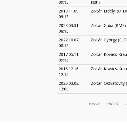
09:15
Inst.)
2018.11.09.
Zoltán Erdélyi (U. 
09:15
2023.03.31.
Zoltán Guba (BME)
08:15
2022.10.07.
Zoltán György (ELT
08:15
2017.05.11.
Zoltán Kovács-Krau
09:15
2016.12.16.
Zoltán Kovács-Krau
12:15
2020.03.02.
Zoltán Oktvátovity
13:00
« első
‹ előző
…
OLDALAK