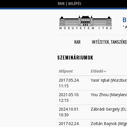
BME
|
BELÉPÉS
B
"
KAR
INTÉZETEK, TANSZÉKE
SZEMINÁRIUMOK
Időpont
Előadó
2017.05.24.
Yasir Iqbal (Würzbu
11:15
2021.05.10.
You Zhou (Marylan
12:15
2024.10.01.
Zábrádi Gergely (EL
10:30
2017.02.24.
Zoltán Bajnok (Wig