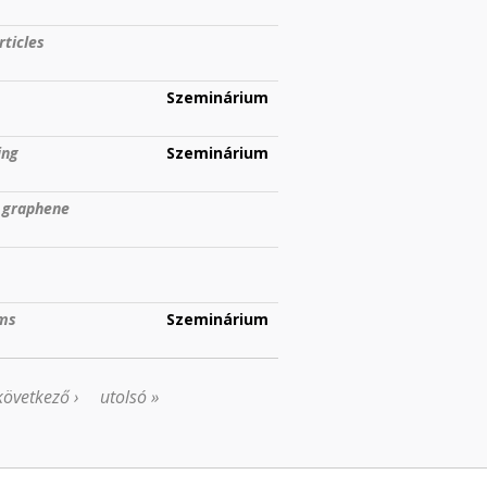
ticles
Szeminárium
ing
Szeminárium
n graphene
ems
Szeminárium
következő ›
utolsó »