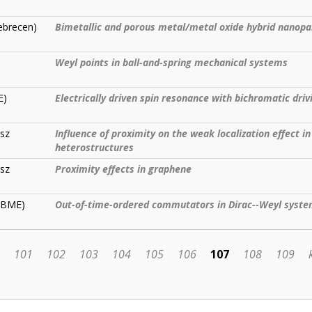
Debrecen)
Bimetallic and porous metal/metal oxide hybrid nanopar
Weyl points in ball-and-spring mechanical systems
E)
Electrically driven spin resonance with bichromatic driv
sz
Influence of proximity on the weak localization effect i
heterostructures
sz
Proximity effects in graphene
 (BME)
Out-of-time-ordered commutators in Dirac--Weyl syst
101
102
103
104
105
106
107
108
109