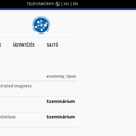
TELEFONKÖNYV
|
HU
|
EN
K
ÜGYINTÉZÉS
SAJTÓ
esemeny_tipus
ustrated magnets
Szeminárium
ntations
Szeminárium