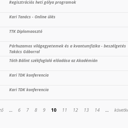
Regisztrációs heti gólya programok
Kari Tanács - Online ülés
TTK Diplomaosztó
Párhuzamos világegyetemek és a kvantumfizika - beszélgetés
Takács Gáborral
Tóth Bálint székfoglaló előadása az Akadémián
Kari TDK konferencia
Kari TDK konferencia
ző
…
6
7
8
9
10
11
12
13
14
…
követk