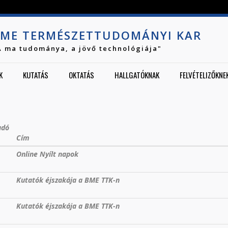
Jump to navigation
ME TERMÉSZETTUDOMÁNYI KAR
A ma tudománya, a jövő technológiája"
K
KUTATÁS
OKTATÁS
HALLGATÓKNAK
FELVÉTELIZŐKNE
adó
Cím
Online Nyílt napok
Kutatók éjszakája a BME TTK-n
Kutatók éjszakája a BME TTK-n