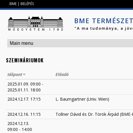
Jump to navigation
BME
|
BELÉPÉS
BME TERMÉSZE
"A ma tudománya, a jöv
SZEMINÁRIUMOK
Időpont
Előadó
2025.01.09. 09:00
-
2025.01.11. 18:00
2024.12.17. 17:15
L. Baumgartner (Univ. Wien)
2024.12.16. 11:15
Tollner Dávid és Dr. Török Árpád (BME-
2024.12.13.
09:00
-
14:00