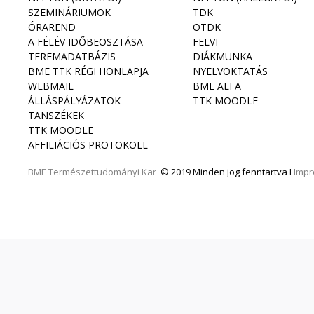
SZEMINÁRIUMOK
TDK
ÓRAREND
OTDK
A FÉLÉV IDŐBEOSZTÁSA
FELVI
TEREMADATBÁZIS
DIÁKMUNKA
BME TTK RÉGI HONLAPJA
NYELVOKTATÁS
WEBMAIL
BME ALFA
ÁLLÁSPÁLYÁZATOK
TTK MOODLE
TANSZÉKEK
TTK MOODLE
AFFILIÁCIÓS PROTOKOLL
BME
Természettudományi Kar
© 2019 Minden jog fenntartva I
Imp