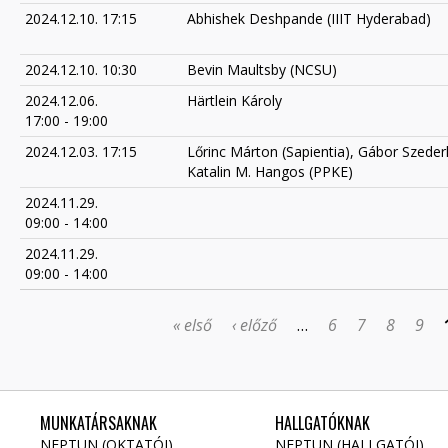
2024.12.10. 17:15
Abhishek Deshpande (IIIT Hyderabad)
2024.12.10. 10:30
Bevin Maultsby (NCSU)
2024.12.06.
Härtlein Károly
17:00
-
19:00
2024.12.03. 17:15
Lőrinc Márton (Sapientia), Gábor Szeder
Katalin M. Hangos (PPKE)
2024.11.29.
09:00
-
14:00
2024.11.29.
09:00
-
14:00
« első
‹ előző
…
6
7
8
9
OLDALAK
MUNKATÁRSAKNAK
HALLGATÓKNAK
NEPTUN (OKTATÓI)
NEPTUN (HALLGATÓI)