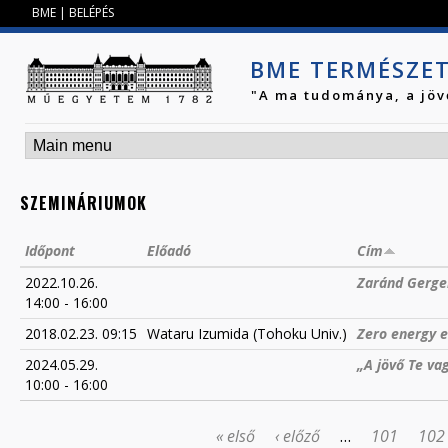
Jump to navigation
BME
|
BELÉPÉS
BME TERMÉSZE
"A ma tudománya, a jöv
SZEMINÁRIUMOK
Időpont
Előadó
Cím
2022.10.26.
Zaránd Gergel
14:00
-
16:00
2018.02.23. 09:15
Wataru Izumida (Tohoku Univ.)
Zero energy e
2024.05.29.
„A jövő Te v
10:00
-
16:00
« első
‹ előző
…
101
102
OLDALAK