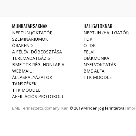
MUNKATÁRSAKNAK
HALLGATÓKNAK
NEPTUN (OKTATÓI)
NEPTUN (HALLGATÓI)
SZEMINÁRIUMOK
TDK
ÓRAREND
OTDK
A FÉLÉV IDŐBEOSZTÁSA
FELVI
TEREMADATBÁZIS
DIÁKMUNKA
BME TTK RÉGI HONLAPJA
NYELVOKTATÁS
WEBMAIL
BME ALFA
ÁLLÁSPÁLYÁZATOK
TTK MOODLE
TANSZÉKEK
TTK MOODLE
AFFILIÁCIÓS PROTOKOLL
BME
Természettudományi Kar
© 2019 Minden jog fenntartva I
Imp