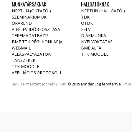
MUNKATÁRSAKNAK
HALLGATÓKNAK
NEPTUN (OKTATÓI)
NEPTUN (HALLGATÓI)
SZEMINÁRIUMOK
TDK
ÓRAREND
OTDK
A FÉLÉV IDŐBEOSZTÁSA
FELVI
TEREMADATBÁZIS
DIÁKMUNKA
BME TTK RÉGI HONLAPJA
NYELVOKTATÁS
WEBMAIL
BME ALFA
ÁLLÁSPÁLYÁZATOK
TTK MOODLE
TANSZÉKEK
TTK MOODLE
AFFILIÁCIÓS PROTOKOLL
BME
Természettudományi Kar
© 2019 Minden jog fenntartva I
Imp