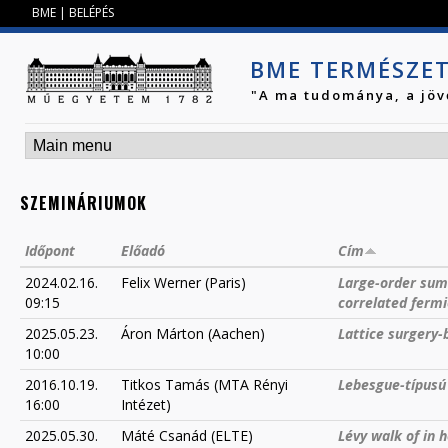
Jump to navigation
BME
|
BELÉPÉS
BME TERMÉSZE
"A ma tudománya, a jöv
SZEMINÁRIUMOK
Időpont
Előadó
Cím
2024.02.16.
Felix Werner (Paris)
Large-order sum
09:15
correlated ferm
2025.05.23.
Áron Márton (Aachen)
Lattice surgery-b
10:00
2016.10.19.
Titkos Tamás (MTA Rényi
Lebesgue-típusú
16:00
Intézet)
2025.05.30.
Máté Csanád (ELTE)
Lévy walk of in h