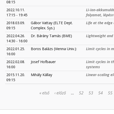
08:15
2022.10.11.
Li-ion-akkumulát
17:15
-
19:45
folyamat, lépésr
2018.03.09.
Gábor Vattay (ELTE Dept.
Life at the edge
09:15
Complex. Sys.)
2022.04.26.
Dr. Bárány Tamás (BME)
Lightweight and 
14:30
-
16:00
2022.01.25.
Boros Balázs (Vienna Univ.):
Limit cycles in 
16:00
2022.02.08.
Josef Hofbauer
Limit cycles in 
16:00
systems
2015.11.20.
Mihály Kállay
Linear-scaling e
09:15
« első
‹ előző
…
52
53
54
55
OLDALAK