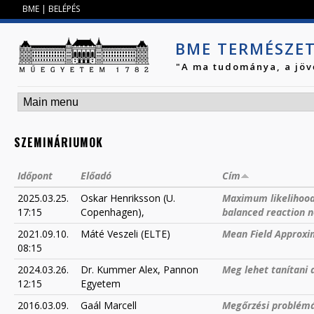
Jump to navigation
BME
|
BELÉPÉS
BME TERMÉSZE
"A ma tudománya, a jöv
SZEMINÁRIUMOK
Időpont
Előadó
Cím
2025.03.25.
Oskar Henriksson (U.
Maximum likelihood 
17:15
Copenhagen),
balanced reaction 
2021.09.10.
Máté Veszeli (ELTE)
Mean Field Approxi
08:15
2024.03.26.
Dr. Kummer Alex, Pannon
Meg lehet tanítani a
12:15
Egyetem
2016.03.09.
Gaál Marcell
Megőrzési problémá