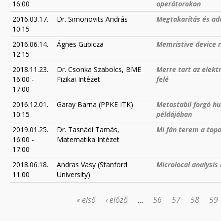
16:00
operátorokon
2016.03.17.
Dr. Simonovits András
Megtakarítás és ad
10:15
2016.06.14.
Ágnes Gubicza
Memristive device 
12:15
2018.11.23.
Dr. Csonka Szabolcs, BME
Merre tart az elekt
16:00
-
Fizikai Intézet
felé
17:00
2016.12.01.
Garay Barna (PPKE ITK)
Metastabil forgó hu
10:15
példájában
2019.01.25.
Dr. Tasnádi Tamás,
Mi fán terem a topo
16:00
-
Matematika Intézet
17:00
2018.06.18.
Andras Vasy (Stanford
Microlocal analysis 
11:00
University)
« első
‹ előző
…
56
57
58
59
OLDALAK