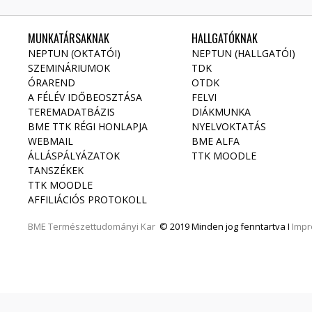
MUNKATÁRSAKNAK
HALLGATÓKNAK
NEPTUN (OKTATÓI)
NEPTUN (HALLGATÓI)
SZEMINÁRIUMOK
TDK
ÓRAREND
OTDK
A FÉLÉV IDŐBEOSZTÁSA
FELVI
TEREMADATBÁZIS
DIÁKMUNKA
BME TTK RÉGI HONLAPJA
NYELVOKTATÁS
WEBMAIL
BME ALFA
ÁLLÁSPÁLYÁZATOK
TTK MOODLE
TANSZÉKEK
TTK MOODLE
AFFILIÁCIÓS PROTOKOLL
BME
Természettudományi Kar
© 2019 Minden jog fenntartva I
Imp