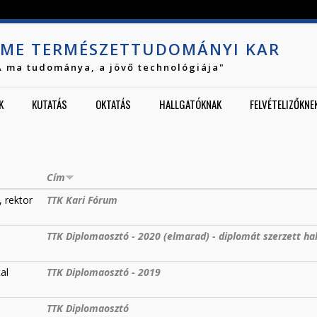
Jump to navigation
ME TERMÉSZETTUDOMÁNYI KAR
A ma tudománya, a jövő technológiája"
K
KUTATÁS
OKTATÁS
HALLGATÓKNAK
FELVÉTELIZŐKNE
Cím
, rektor
TTK Kari Fórum
TTK Diplomaosztó - 2020 (elmarad) - diplomát szerzett hal
al
TTK Diplomaosztó - 2019
TTK Diplomaosztó