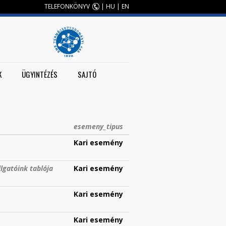
TELEFONKÖNYV
|
HU
|
EN
K
ÜGYINTÉZÉS
SAJTÓ
esemeny_tipus
Kari esemény
lgatóink tablója
Kari esemény
Kari esemény
Kari esemény