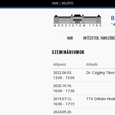
BME
|
BELÉPÉS
B
"
KAR
INTÉZETEK, TANSZÉKE
SZEMINÁRIUMOK
Időpont
Előadó
2022.06.03.
Dr. Czigány Tibor
13:00
-
15:00
2020.10.16.
16:00
-
17:30
2019.07.12.
TTK Dékáni Hivat
16:00
-
17:15
2024.09.20.