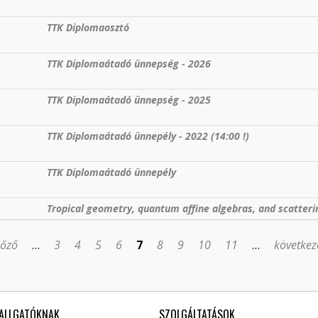
TTK Diplomaosztó
TTK Diplomaátadó ünnepség - 2026
TTK Diplomaátadó ünnepség - 2025
TTK Diplomaátadó ünnepély - 2022 (14:00 !)
TTK Diplomaátadó ünnepély
Tropical geometry, quantum affine algebras, and scatter
lőző
…
3
4
5
6
7
8
9
10
11
…
következ
ALLGATÓKNAK
SZOLGÁLTATÁSOK