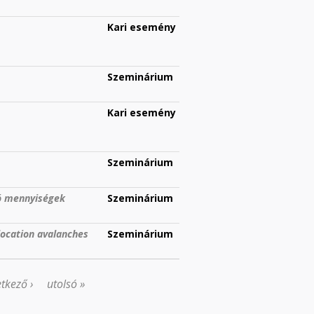
Kari esemény
Szeminárium
Kari esemény
Szeminárium
ló mennyiségek
Szeminárium
location avalanches
Szeminárium
tkező ›
utolsó »