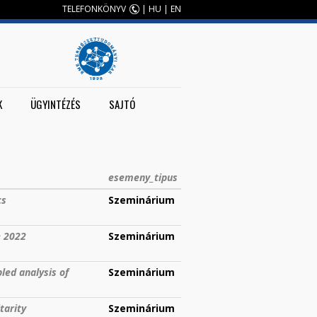
TELEFONKÖNYV
|
HU
|
EN
K
ÜGYINTÉZÉS
SAJTÓ
esemeny_tipus
cs
Szeminárium
e 2022
Szeminárium
ed analysis of
Szeminárium
tarity
Szeminárium