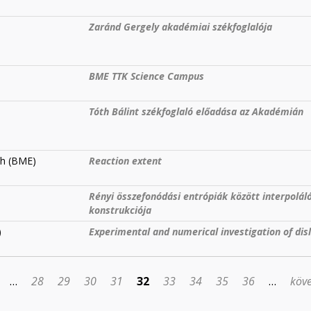
Zaránd Gergely akadémiai székfoglalója
BME TTK Science Campus
Tóth Bálint székfoglaló előadása az Akadémián
óth (BME)
Reaction extent
Rényi összefonódási entrópiák között interpolá
konstrukciója
)
Experimental and numerical investigation of dis
…
28
29
30
31
32
33
34
35
36
…
köve