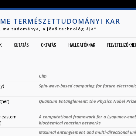
Jump to navigation
ME TERMÉSZETTUDOMÁNYI KAR
A ma tudománya, a jövő technológiája"
K
KUTATÁS
OKTATÁS
HALLGATÓKNAK
FELVÉTELIZŐKNE
Cím
y)
Spin-wave-based computing for future electroni
gner)
Quantum Entanglement: the Physics Nobel Priz
heastern
A computational framework for a Lyapunov-enabl
)
biochemical reaction networks
Maximal entanglement and multi-directional uni