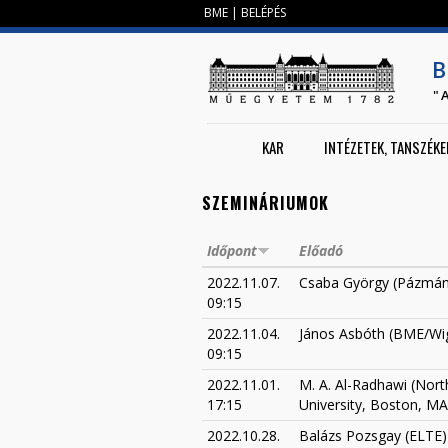
BME
|
BELÉPÉS
B
"
KAR
INTÉZETEK, TANSZÉKE
SZEMINÁRIUMOK
Időpont
Előadó
2022.11.07.
Csaba György (Pázmán
09:15
2022.11.04.
János Asbóth (BME/Wi
09:15
2022.11.01.
M. A. Al-Radhawi (Nort
17:15
University, Boston, MA
2022.10.28.
Balázs Pozsgay (ELTE)