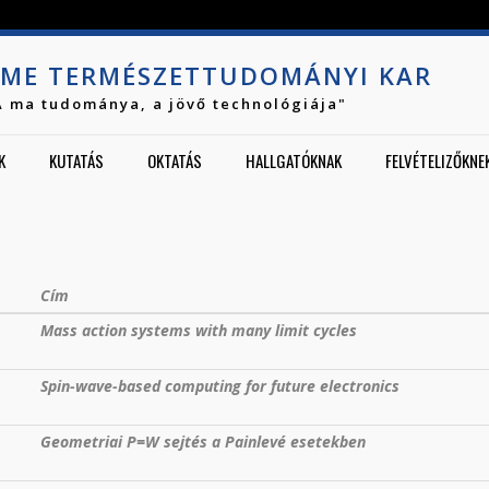
Jump to navigation
ME TERMÉSZETTUDOMÁNYI KAR
A ma tudománya, a jövő technológiája"
K
KUTATÁS
OKTATÁS
HALLGATÓKNAK
FELVÉTELIZŐKNE
Cím
Mass action systems with many limit cycles
Spin-wave-based computing for future electronics
Geometriai P=W sejtés a Painlevé esetekben