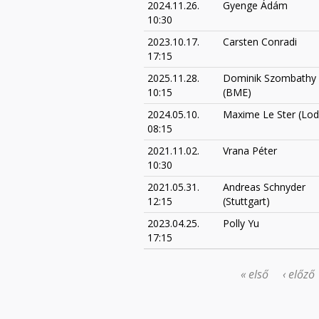
2024.11.26.
Gyenge Ádám
10:30
2023.10.17.
Carsten Conradi
17:15
2025.11.28.
Dominik Szombathy
10:15
(BME)
2024.05.10.
Maxime Le Ster (Lod
08:15
2021.11.02.
Vrana Péter
10:30
2021.05.31.
Andreas Schnyder
12:15
(Stuttgart)
2023.04.25.
Polly Yu
17:15
« első
‹ előző
OLDALAK