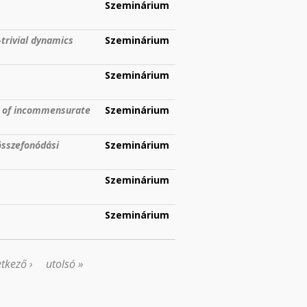
Szeminárium
-trivial dynamics
Szeminárium
Szeminárium
s of incommensurate
Szeminárium
összefonódási
Szeminárium
Szeminárium
Szeminárium
tkező ›
utolsó »