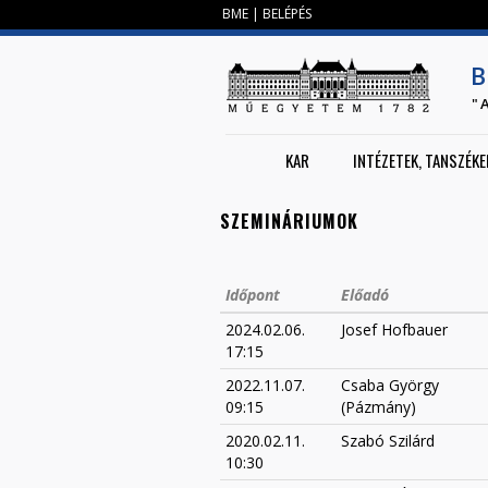
BME
|
BELÉPÉS
B
"
KAR
INTÉZETEK, TANSZÉKE
SZEMINÁRIUMOK
Időpont
Előadó
2024.02.06.
Josef Hofbauer
17:15
2022.11.07.
Csaba György
09:15
(Pázmány)
2020.02.11.
Szabó Szilárd
10:30