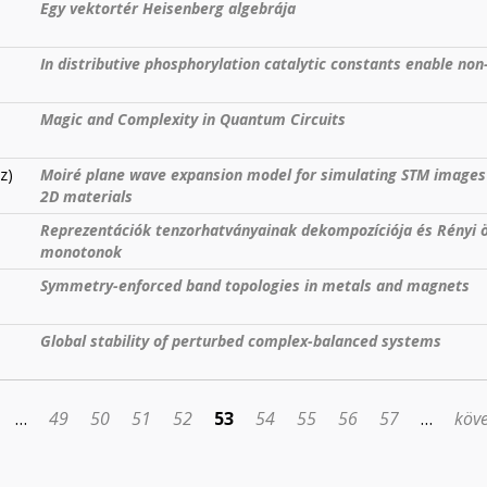
Egy vektortér Heisenberg algebrája
In distributive phosphorylation catalytic constants enable non
Magic and Complexity in Quantum Circuits
z)
Moiré plane wave expansion model for simulating STM image
2D materials
Reprezentációk tenzorhatványainak dekompozíciója és Rényi 
monotonok
Symmetry-enforced band topologies in metals and magnets
Global stability of perturbed complex-balanced systems
…
49
50
51
52
53
54
55
56
57
…
köve