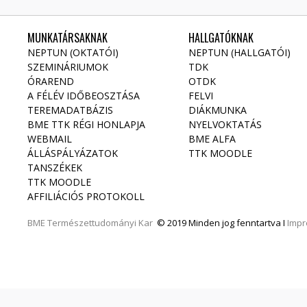
MUNKATÁRSAKNAK
HALLGATÓKNAK
NEPTUN (OKTATÓI)
NEPTUN (HALLGATÓI)
SZEMINÁRIUMOK
TDK
ÓRAREND
OTDK
A FÉLÉV IDŐBEOSZTÁSA
FELVI
TEREMADATBÁZIS
DIÁKMUNKA
BME TTK RÉGI HONLAPJA
NYELVOKTATÁS
WEBMAIL
BME ALFA
ÁLLÁSPÁLYÁZATOK
TTK MOODLE
TANSZÉKEK
TTK MOODLE
AFFILIÁCIÓS PROTOKOLL
BME
Természettudományi Kar
© 2019 Minden jog fenntartva I
Imp