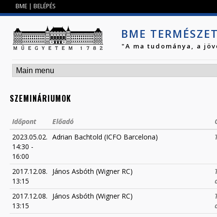
Jump to navigation
BME
|
BELÉPÉS
BME TERMÉSZE
"A ma tudománya, a jöv
SZEMINÁRIUMOK
Időpont
Előadó
2023.05.02.
Adrian Bachtold (ICFO Barcelona)
14:30
-
16:00
2017.12.08.
János Asbóth (Wigner RC)
13:15
2017.12.08.
János Asbóth (Wigner RC)
13:15