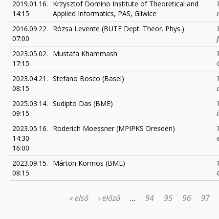
2019.01.16.
Krzysztof Domino Institute of Theoretical and
14:15
Applied Informatics, PAS, Gliwice
2016.09.22.
Rózsa Levente (BUTE Dept. Theor. Phys.)
07:00
2023.05.02.
Mustafa Khammash
17:15
2023.04.21.
Stefano Bosco (Basel)
08:15
2025.03.14.
Sudipto Das (BME)
09:15
2023.05.16.
Roderich Moessner (MPIPKS Dresden)
14:30
-
16:00
2023.09.15.
Márton Kormos (BME)
08:15
« első
‹ előző
…
94
95
96
97
OLDALAK