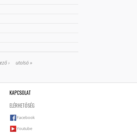
ező ›
utolsó »
KAPCSOLAT
ELÉRHETŐSÉG
Facebook
Youtube