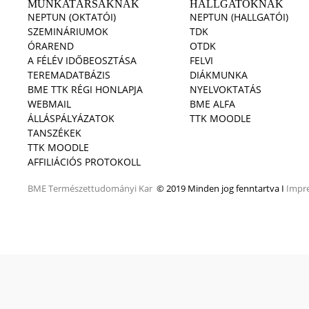
MUNKATÁRSAKNAK
HALLGATÓKNAK
NEPTUN (OKTATÓI)
NEPTUN (HALLGATÓI)
SZEMINÁRIUMOK
TDK
ÓRAREND
OTDK
A FÉLÉV IDŐBEOSZTÁSA
FELVI
TEREMADATBÁZIS
DIÁKMUNKA
BME TTK RÉGI HONLAPJA
NYELVOKTATÁS
WEBMAIL
BME ALFA
ÁLLÁSPÁLYÁZATOK
TTK MOODLE
TANSZÉKEK
TTK MOODLE
AFFILIÁCIÓS PROTOKOLL
BME
Természettudományi Kar
© 2019 Minden jog fenntartva I
Impr