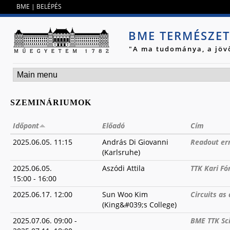
Jump to navigation
BME
|
BELÉPÉS
BME TERMÉSZE
"A ma tudománya, a jöv
SZEMINÁRIUMOK
Időpont
Előadó
Cím
2025.06.05. 11:15
András Di Giovanni
Readout err
(Karlsruhe)
2025.06.05.
Aszódi Attila
TTK Kari Fó
15:00
-
16:00
2025.06.17. 12:00
Sun Woo Kim
Circuits as
(King&#039;s College)
2025.07.06. 09:00
-
BME TTK Sc