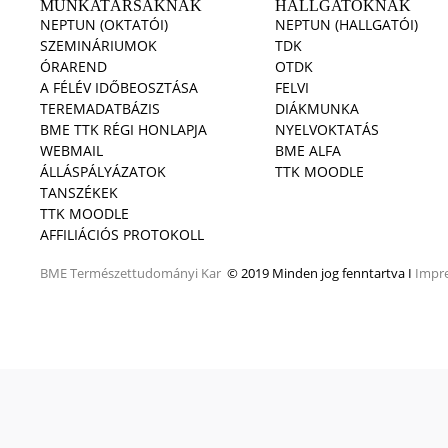
MUNKATÁRSAKNAK
HALLGATÓKNAK
NEPTUN (OKTATÓI)
NEPTUN (HALLGATÓI)
SZEMINÁRIUMOK
TDK
ÓRAREND
OTDK
A FÉLÉV IDŐBEOSZTÁSA
FELVI
TEREMADATBÁZIS
DIÁKMUNKA
BME TTK RÉGI HONLAPJA
NYELVOKTATÁS
WEBMAIL
BME ALFA
ÁLLÁSPÁLYÁZATOK
TTK MOODLE
TANSZÉKEK
TTK MOODLE
AFFILIÁCIÓS PROTOKOLL
BME
Természettudományi Kar
© 2019 Minden jog fenntartva I
Impr