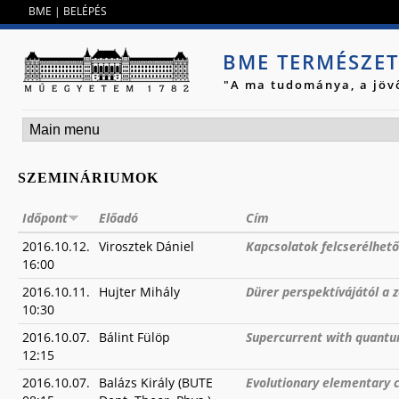
Jump to navigation
BME
|
BELÉPÉS
BME TERMÉSZE
"A ma tudománya, a jöv
SZEMINÁRIUMOK
Időpont
Előadó
Cím
2016.10.12.
Virosztek Dániel
Kapcsolatok felcserélhet
16:00
2016.10.11.
Hujter Mihály
Dürer perspektívájától a 
10:30
2016.10.07.
Bálint Fülöp
Supercurrent with quantum
12:15
2016.10.07.
Balázs Király (BUTE
Evolutionary elementary c