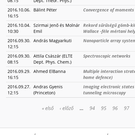
08:15
Dept. Theor. Phys.)
2016.10.06.
Bálint Péter
Convergence of moments in
16:15
2016.10.04.
Szirmai Jenő és Molnár
Rekord sűrűségű gömb-kit
10:30
Emil
Wallace -féle mértani hel
2016.09.30.
András Magyarkuti
Nanoparticle array system
12:15
2016.09.30.
Attila Császár (ELTE
Spectroscopic networks
08:15
Dept. Phys. Chem.)
2016.09.29.
Ahmed ElBanna
Multiple interaction stra
16:15
home defence)
2016.09.27.
Andras Gyenis
Imaging electronic states
12:15
(Princeton)
tunneling microscopy
« első
‹ előző
…
94
95
96
97
OLDALAK