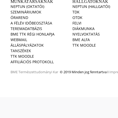
MUNKATÁRSAKNAK
HALLGATÓKNAK
NEPTUN (OKTATÓI)
NEPTUN (HALLGATÓI)
SZEMINÁRIUMOK
TDK
ÓRAREND
OTDK
A FÉLÉV IDŐBEOSZTÁSA
FELVI
TEREMADATBÁZIS
DIÁKMUNKA
BME TTK RÉGI HONLAPJA
NYELVOKTATÁS
WEBMAIL
BME ALFA
ÁLLÁSPÁLYÁZATOK
TTK MOODLE
TANSZÉKEK
TTK MOODLE
AFFILIÁCIÓS PROTOKOLL
BME
Természettudományi Kar
© 2019 Minden jog fenntartva I
Impr