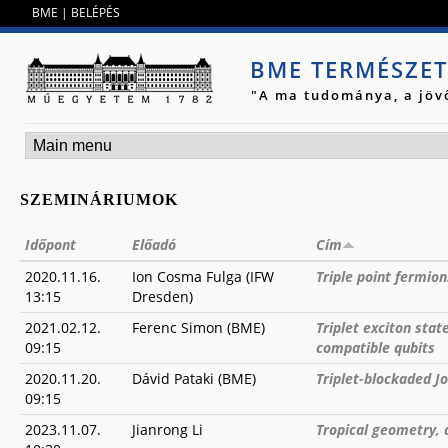
Jump to navigation
BME
|
BELÉPÉS
BME TERMÉSZE
"A ma tudománya, a jöv
SZEMINÁRIUMOK
Időpont
Előadó
Cím
2020.11.16.
Ion Cosma Fulga (IFW
Triple point fermio
13:15
Dresden)
2021.02.12.
Ferenc Simon (BME)
Triplet exciton sta
09:15
compatible qubits
2020.11.20.
Dávid Pataki (BME)
Triplet-blockaded J
09:15
2023.11.07.
Jianrong Li
Tropical geometry, 