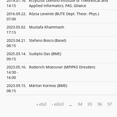
2019.01.16.
Krzysztof Domino Institute of Theoretical and
14:15
Applied Informatics, PAS, Gliwice
2016.09.22.
Rózsa Levente (BUTE Dept. Theor. Phys.)
07:00
2023.05.02.
Mustafa Khammash
17:15
2023.04.21.
Stefano Bosco (Basel)
08:15
2025.03.14.
Sudipto Das (BME)
09:15
2023.05.16.
Roderich Moessner (MPIPKS Dresden)
14:30
-
16:00
2023.09.15.
Márton Kormos (BME)
08:15
« első
‹ előző
…
94
95
96
97
OLDALAK