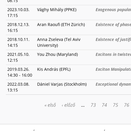
08:15
2023.10.03.
Vághy Mihály (PPKE)
Exogenous populat
17:15
2018.12.13.
Aran Raoufi (ETH Zürich)
Existence of phase
16:15
2018.10.11.
Anna Zseleva (Tel Aviv
Existence of justif
14:15
University)
2021.05.10.
You Zhou (Maryland)
Excitons in twiste
12:15
2019.03.26.
Kis András (EPFL)
Exciton Manipulat
14:30
-
16:00
2022.03.08.
Dániel Varjas (Stockholm)
Exceptional dynami
13:15
« első
‹ előző
…
73
74
75
76
OLDALAK