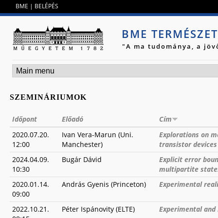
Jump to navigation
BME
|
BELÉPÉS
BME TERMÉSZE
"A ma tudománya, a jöv
SZEMINÁRIUMOK
Időpont
Előadó
Cím
2020.07.20.
Ivan Vera-Marun (Uni.
Explorations on ma
12:00
Manchester)
transistor devices
2024.04.09.
Bugár Dávid
Explicit error bo
10:30
multipartite state
2020.01.14.
András Gyenis (Princeton)
Experimental real
09:00
2022.10.21.
Péter Ispánovity (ELTE)
Experimental and 