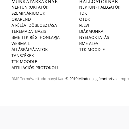
MUNKATÁRSAKNAK
HALLGATÓKNAK
NEPTUN (OKTATÓI)
NEPTUN (HALLGATÓI)
SZEMINÁRIUMOK
TDK
ÓRAREND
OTDK
A FÉLÉV IDŐBEOSZTÁSA
FELVI
TEREMADATBÁZIS
DIÁKMUNKA
BME TTK RÉGI HONLAPJA
NYELVOKTATÁS
WEBMAIL
BME ALFA
ÁLLÁSPÁLYÁZATOK
TTK MOODLE
TANSZÉKEK
TTK MOODLE
AFFILIÁCIÓS PROTOKOLL
BME
Természettudományi Kar
© 2019 Minden jog fenntartva I
Impr