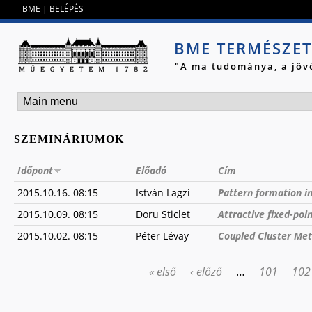
Jump to navigation
BME
|
BELÉPÉS
BME TERMÉSZE
"A ma tudománya, a jöv
SZEMINÁRIUMOK
Időpont
Előadó
Cím
2015.10.16. 08:15
István Lagzi
Pattern formation i
2015.10.09. 08:15
Doru Sticlet
Attractive fixed-poi
2015.10.02. 08:15
Péter Lévay
Coupled Cluster Me
« első
‹ előző
…
101
102
OLDALAK