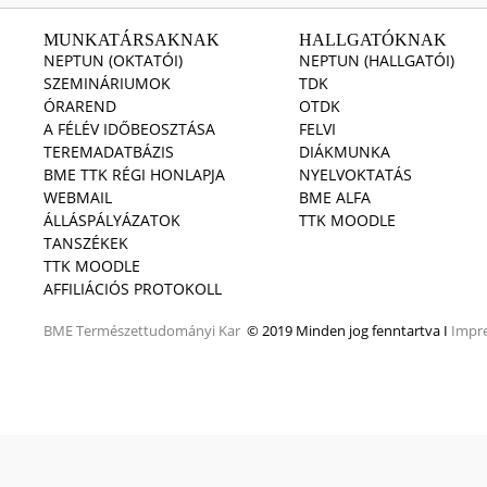
MUNKATÁRSAKNAK
HALLGATÓKNAK
NEPTUN (OKTATÓI)
NEPTUN (HALLGATÓI)
SZEMINÁRIUMOK
TDK
ÓRAREND
OTDK
A FÉLÉV IDŐBEOSZTÁSA
FELVI
TEREMADATBÁZIS
DIÁKMUNKA
BME TTK RÉGI HONLAPJA
NYELVOKTATÁS
WEBMAIL
BME ALFA
ÁLLÁSPÁLYÁZATOK
TTK MOODLE
TANSZÉKEK
TTK MOODLE
AFFILIÁCIÓS PROTOKOLL
BME
Természettudományi Kar
© 2019 Minden jog fenntartva I
Impr