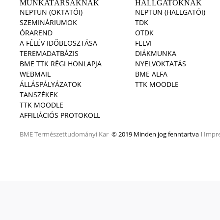
MUNKATÁRSAKNAK
HALLGATÓKNAK
NEPTUN (OKTATÓI)
NEPTUN (HALLGATÓI)
SZEMINÁRIUMOK
TDK
ÓRAREND
OTDK
A FÉLÉV IDŐBEOSZTÁSA
FELVI
TEREMADATBÁZIS
DIÁKMUNKA
BME TTK RÉGI HONLAPJA
NYELVOKTATÁS
WEBMAIL
BME ALFA
ÁLLÁSPÁLYÁZATOK
TTK MOODLE
TANSZÉKEK
TTK MOODLE
AFFILIÁCIÓS PROTOKOLL
BME
Természettudományi Kar
© 2019 Minden jog fenntartva I
Impr