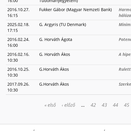
16:00
Tudományegyetem)
2016.10.27.
Fukker Gábor (Magyar Nemzeti Bank)
Harmon
16:15
hálóz
2025.02.18.
G. Argyris (TU Denmark)
Minim
17:15
2016.02.24.
G. Horváth Ágota
Poten
16:00
2016.02.16.
G. Horváth Ákos
A hipe
10:30
2016.10.25.
G.Horváth Ákos
Rulett
10:30
2017.09.26.
G.Horváth Ákos
Szerke
10:30
« első
‹ előző
…
42
43
44
45
OLDALAK