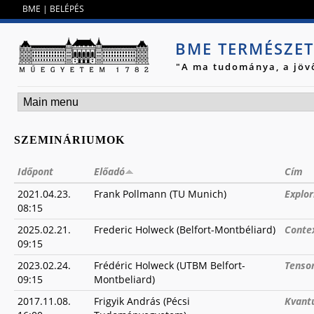
Jump to navigation
BME
|
BELÉPÉS
BME TERMÉSZE
"A ma tudománya, a jöv
SZEMINÁRIUMOK
Időpont
Előadó
Cím
2021.04.23.
Frank Pollmann (TU Munich)
Explor
08:15
2025.02.21.
Frederic Holweck (Belfort-Montbéliard)
Conte
09:15
2023.02.24.
Frédéric Holweck (UTBM Belfort-
Tensor
09:15
Montbeliard)
2017.11.08.
Frigyik András (Pécsi
Kvant