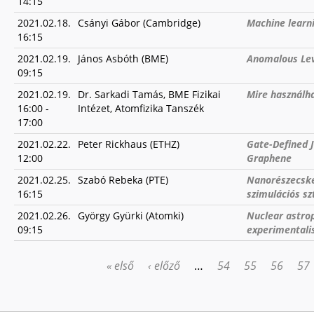
14:15
2021.02.18.
Csányi Gábor (Cambridge)
Machine learni
16:15
2021.02.19.
János Asbóth (BME)
Anomalous Levi
09:15
2021.02.19.
Dr. Sarkadi Tamás, BME Fizikai
Mire használh
16:00
-
Intézet, Atomfizika Tanszék
17:00
2021.02.22.
Peter Rickhaus (ETHZ)
Gate-Defined J
12:00
Graphene
2021.02.25.
Szabó Rebeka (PTE)
Nanorészecske
16:15
szimulációs sz
2021.02.26.
György Gyürki (Atomki)
Nuclear astrop
09:15
experimentali
« első
‹ előző
…
54
55
56
57
OLDALAK