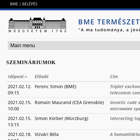
Jump to navigation
BME
|
BELÉPÉS
BME TERMÉSZE
"A ma tudománya, a jöv
SZEMINÁRIUMOK
Időpont
Előadó
Cím
2021.02.12.
Ferenc Simon (BME)
Triplet excito
09:15
telecomm comp
2021.02.15.
Romain Maurand (CEA Grenoble)
Genetic code o
10:00
microwave spe
2021.02.15.
Simon Körber (Würzburg)
Interacting to
13:15
2021.02.18.
Vízvári Béla
A humanitárius