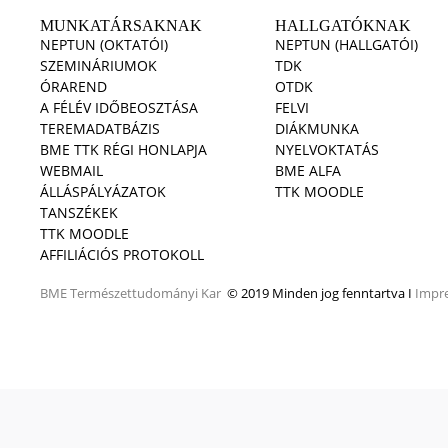
MUNKATÁRSAKNAK
HALLGATÓKNAK
NEPTUN (OKTATÓI)
NEPTUN (HALLGATÓI)
SZEMINÁRIUMOK
TDK
ÓRAREND
OTDK
A FÉLÉV IDŐBEOSZTÁSA
FELVI
TEREMADATBÁZIS
DIÁKMUNKA
BME TTK RÉGI HONLAPJA
NYELVOKTATÁS
WEBMAIL
BME ALFA
ÁLLÁSPÁLYÁZATOK
TTK MOODLE
TANSZÉKEK
TTK MOODLE
AFFILIÁCIÓS PROTOKOLL
BME
Természettudományi Kar
© 2019 Minden jog fenntartva I
Impr