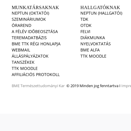
MUNKATÁRSAKNAK
HALLGATÓKNAK
NEPTUN (OKTATÓI)
NEPTUN (HALLGATÓI)
SZEMINÁRIUMOK
TDK
ÓRAREND
OTDK
A FÉLÉV IDŐBEOSZTÁSA
FELVI
TEREMADATBÁZIS
DIÁKMUNKA
BME TTK RÉGI HONLAPJA
NYELVOKTATÁS
WEBMAIL
BME ALFA
ÁLLÁSPÁLYÁZATOK
TTK MOODLE
TANSZÉKEK
TTK MOODLE
AFFILIÁCIÓS PROTOKOLL
BME
Természettudományi Kar
© 2019 Minden jog fenntartva I
Impr