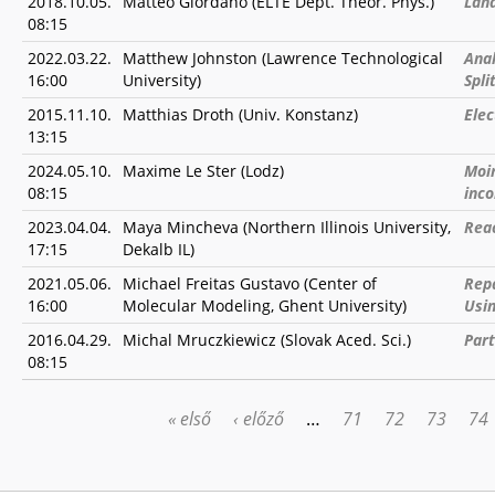
2018.10.05.
Matteo Giordano (ELTE Dept. Theor. Phys.)
Land
08:15
2022.03.22.
Matthew Johnston (Lawrence Technological
Anal
16:00
University)
Spli
2015.11.10.
Matthias Droth (Univ. Konstanz)
Elec
13:15
2024.05.10.
Maxime Le Ster (Lodz)
Moir
08:15
inc
2023.04.04.
Maya Mincheva (Northern Illinois University,
Reac
17:15
Dekalb IL)
2021.05.06.
Michael Freitas Gustavo (Center of
Repa
16:00
Molecular Modeling, Ghent University)
Usin
2016.04.29.
Michal Mruczkiewicz (Slovak Aced. Sci.)
Part
08:15
« első
‹ előző
…
71
72
73
74
OLDALAK