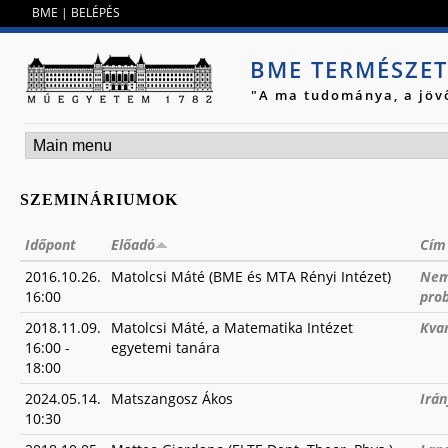
Jump to navigation
BME
|
BELÉPÉS
BME TERMÉSZE
"A ma tudománya, a jöv
SZEMINÁRIUMOK
Időpont
Előadó
Cím
2016.10.26.
Matolcsi Máté (BME és MTA Rényi Intézet)
Nem
16:00
pro
2018.11.09.
Matolcsi Máté, a Matematika Intézet
Kva
16:00
-
egyetemi tanára
18:00
2024.05.14.
Matszangosz Ákos
Irá
10:30