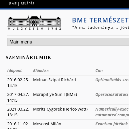
Jump to navigation
BME
|
BELÉPÉS
BME TERMÉSZE
"A ma tudománya, a jöv
SZEMINÁRIUMOK
Időpont
Előadó
Cím
2016.02.25.
Molnár-Szipai Richárd
Optimalizálás sz
14:15
2017.04.27.
Morapitiye Sunil (BME)
Operációkutatási
14:15
2021.03.22.
Moritz Cygorek (Heriot-Watt)
Numerically-exac
13:15
automated compr
2016.11.02.
Mosonyi Milán
Kvantum játékok 