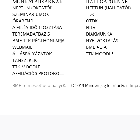
MUNKATÁRSAKNAK
HALLGATÓKNAK
NEPTUN (OKTATÓI)
NEPTUN (HALLGATÓI)
SZEMINÁRIUMOK
TDK
ÓRAREND
OTDK
A FÉLÉV IDŐBEOSZTÁSA
FELVI
TEREMADATBÁZIS
DIÁKMUNKA
BME TTK RÉGI HONLAPJA
NYELVOKTATÁS
WEBMAIL
BME ALFA
ÁLLÁSPÁLYÁZATOK
TTK MOODLE
TANSZÉKEK
TTK MOODLE
AFFILIÁCIÓS PROTOKOLL
BME
Természettudományi Kar
© 2019 Minden jog fenntartva I
Impr