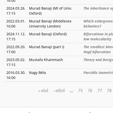
16:00
2024.03.26.
Murad Banaji (MI of Univ.
The inheritance o
17:15
Oxford)
2022.03.01.
Murad Banaji (Middlesex
Which enlargement
16:00
University London)
behaviors?
2024.11.12.
Murad Banaji (Oxford)
Bifurcations in p
17:15
low molecularity
2022.09.20.
Murad Banaji (part I)
The smallest bim
17:00
Hopf bifurcation
2023.05.02.
Mustafa Khammash
Theory and Design
17:15
2016.03.30.
Nagy Béla
Parciális izometr
16:00
« első
‹ előző
…
75
76
77
78
OLDALAK