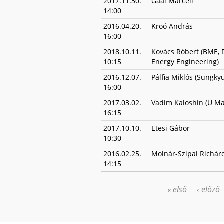
2017.11.30.
Gaál Marcell
14:00
2016.04.20.
Kroó András
16:00
2018.10.11.
Kovács Róbert (BME, 
10:15
Energy Engineering)
2016.12.07.
Pálfia Miklós (Sungky
16:00
2017.03.02.
Vadim Kaloshin (U Ma
16:15
2017.10.10.
Etesi Gábor
10:30
2016.02.25.
Molnár-Szipai Richár
14:15
« első
‹ előző
OLDALAK