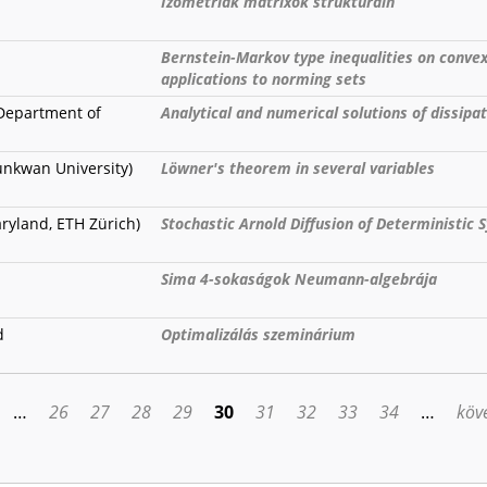
Izometriák mátrixok struktúráin
Bernstein-Markov type inequalities on conve
applications to norming sets
Department of
Analytical and numerical solutions of dissipa
unkwan University)
Löwner's theorem in several variables
ryland, ETH Zürich)
Stochastic Arnold Diffusion of Deterministic
Sima 4-sokaságok Neumann-algebrája
d
Optimalizálás szeminárium
…
26
27
28
29
30
31
32
33
34
…
köve