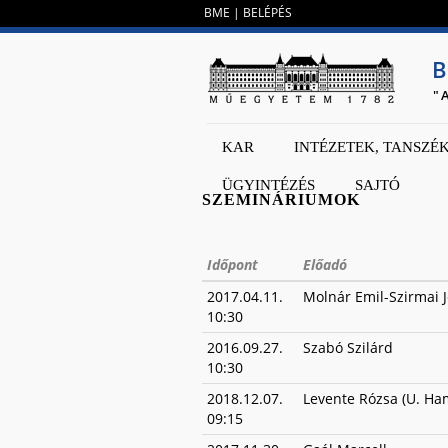
BME
|
BELÉPÉS
B
"
KAR
INTÉZETEK, TANSZÉ
ÜGYINTÉZÉS
SAJTÓ
SZEMINÁRIUMOK
Időpont
Előadó
2017.04.11.
Molnár Emil-Szirmai 
10:30
2016.09.27.
Szabó Szilárd
10:30
2018.12.07.
Levente Rózsa (U. Ha
09:15