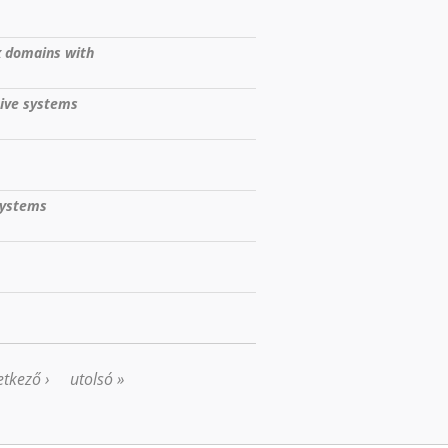
x domains with
tive systems
 Systems
tkező ›
utolsó »