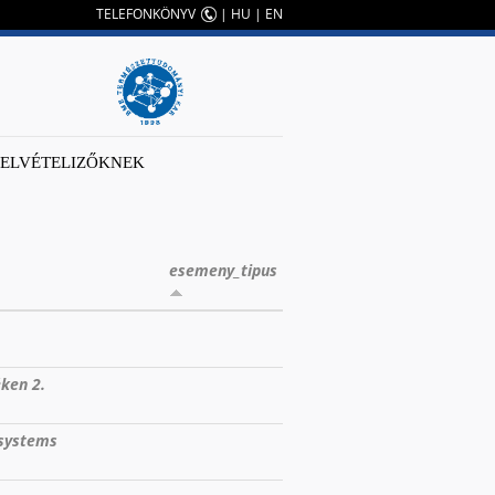
TELEFONKÖNYV
|
HU
|
EN
FELVÉTELIZŐKNEK
esemeny_tipus
éken 2.
 systems