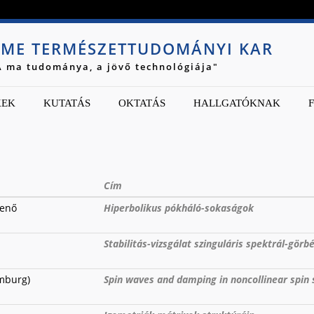
Jump to navigation
ME TERMÉSZETTUDOMÁNYI KAR
A ma tudománya, a jövő technológiája"
KEK
KUTATÁS
OKTATÁS
HALLGATÓKNAK
Cím
Jenő
Hiperbolikus pókháló-sokaságok
Stabilitás-⁠vizsgálat szinguláris spektrál-⁠görb
mburg)
Spin waves and damping in noncollinear spin