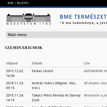
Jump to navigation
BME
|
BELÉPÉS
BME TERMÉSZE
"A ma tudománya, a jöv
SZEMINÁRIUMOK
Időpont
Előadó
Cím
2015.12.02.
Farkas Lóránt
ASZINKRON HI
16:00
2018.11.23.
András Vukics (Wigner. Res.
Of atomic cloc
09:15
Inst.)
2016.11.24.
Takács Petra Renáta és Darvay
Bevezetés a J
14:15
Zsolt