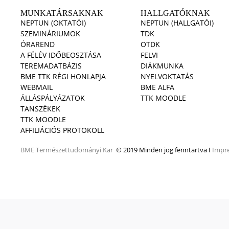
MUNKATÁRSAKNAK
HALLGATÓKNAK
NEPTUN (OKTATÓI)
NEPTUN (HALLGATÓI)
SZEMINÁRIUMOK
TDK
ÓRAREND
OTDK
A FÉLÉV IDŐBEOSZTÁSA
FELVI
TEREMADATBÁZIS
DIÁKMUNKA
BME TTK RÉGI HONLAPJA
NYELVOKTATÁS
WEBMAIL
BME ALFA
ÁLLÁSPÁLYÁZATOK
TTK MOODLE
TANSZÉKEK
TTK MOODLE
AFFILIÁCIÓS PROTOKOLL
BME
Természettudományi Kar
© 2019 Minden jog fenntartva I
Impr