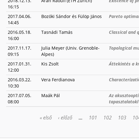
2018.12.13.
Aran Raoufi (ETH Zürich)
Existence of p
16:15
2017.04.06.
Bozóki Sándor és Fülöp János
Pareto optima
14:45
2016.05.18.
Tasnádi Tamás
Classical and
16:00
2017.11.17.
Julia Meyer (Univ. Grenoble-
Topological mu
09:15
Alpes)
2017.01.31.
Kis Zsolt
Áttekintés a k
12:00
2016.03.22.
Vera Ferdianova
Characterizati
10:30
2017.07.05.
Maák Pál
Az akusztoopti
08:00
tapasztalatokl
« első
‹ előző
…
101
102
103
10
OLDALAK