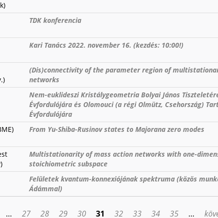
k)
TDK konferencia
Kari Tanács 2022. november 16. (kezdés: 10:00!)
(Dis)connectivity of the parameter region of multistationar
.)
networks
Nem-euklideszi Kristálygeometria Bolyai János Tiszteletér
Évfordulójára és Olomouci (a régi Olmütz, Csehország) Ta
Évfordulójára
BME)
From Yu-Shiba-Rusinov states to Majorana zero modes
est
Multistationarity of mass action networks with one-dimen
)
stoichiometric subspace
Felületek kvantum-konnexiójának spektruma (közös mun
Ádámmal)
…
27
28
29
30
31
32
33
34
35
…
köve