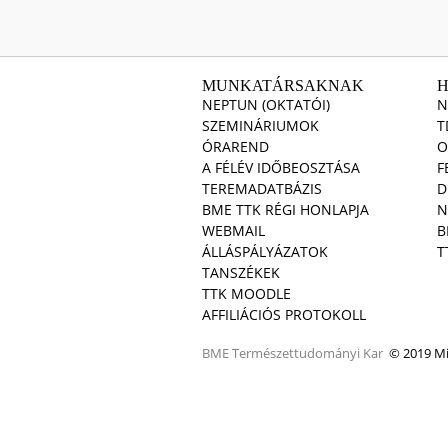
MUNKATÁRSAKNAK
NEPTUN (OKTATÓI)
N
SZEMINÁRIUMOK
T
ÓRAREND
O
A FÉLÉV IDŐBEOSZTÁSA
F
TEREMADATBÁZIS
D
BME TTK RÉGI HONLAPJA
N
WEBMAIL
B
ÁLLÁSPÁLYÁZATOK
T
TANSZÉKEK
TTK MOODLE
AFFILIÁCIÓS PROTOKOLL
BME
Természettudományi Kar
© 2019 Min