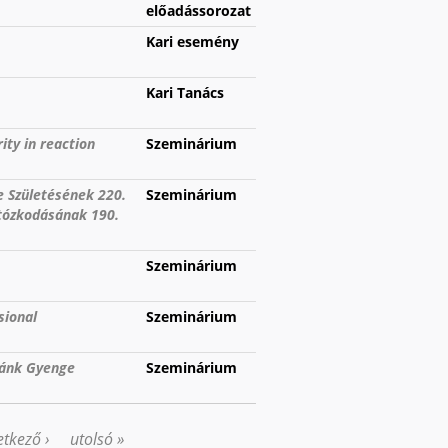
előadássorozat
Kari esemény
Kari Tanács
ity in reaction
Szeminárium
e Születésének 220.
Szeminárium
rtózkodásának 190.
Szeminárium
sional
Szeminárium
kánk Gyenge
Szeminárium
tkező ›
utolsó »