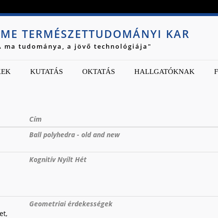
Jump to navigation
ME TERMÉSZETTUDOMÁNYI KAR
A ma tudománya, a jövő technológiája"
KEK
KUTATÁS
OKTATÁS
HALLGATÓKNAK
Cím
Ball polyhedra - old and new
Kognitív Nyílt Hét
Geometriai érdekességek
et,