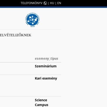
TELEFONKÖNYV
|
HU
|
EN
FELVÉTELIZŐKNEK
esemeny_tipus
Szeminárium
Kari esemény
Science
Campus