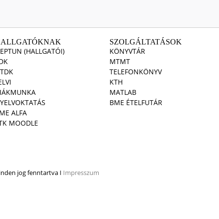
HALLGATÓKNAK
SZOLGÁLTATÁSOK
EPTUN (HALLGATÓI)
KÖNYVTÁR
DK
MTMT
TDK
TELEFONKÖNYV
ELVI
KTH
IÁKMUNKA
MATLAB
YELVOKTATÁS
BME ÉTELFUTÁR
ME ALFA
TK MOODLE
den jog fenntartva I
Impresszum