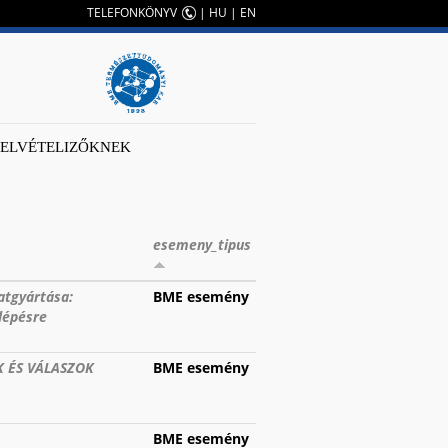
TELEFONKÖNYV
|
HU
|
EN
FELVÉTELIZŐKNEK
esemeny_tipus
atgyártása:
BME esemény
 lépésre
K ÉS VÁLASZOK
BME esemény
BME esemény