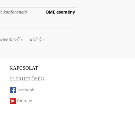
t konferencia
BME esemény
következő ›
utolsó »
KAPCSOLAT
ELÉRHETŐSÉG
Facebook
Youtube