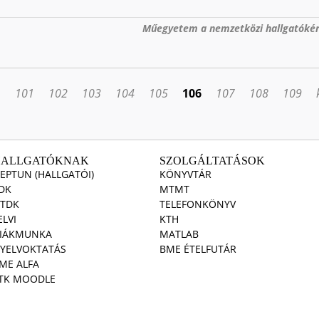
Műegyetem a nemzetközi hallgatókér
…
101
102
103
104
105
106
107
108
109
HALLGATÓKNAK
SZOLGÁLTATÁSOK
EPTUN (HALLGATÓI)
KÖNYVTÁR
DK
MTMT
TDK
TELEFONKÖNYV
ELVI
KTH
IÁKMUNKA
MATLAB
YELVOKTATÁS
BME ÉTELFUTÁR
ME ALFA
TK MOODLE