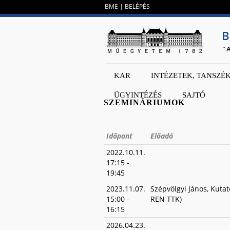
BME
|
BELÉPÉS
B
"
KAR
INTÉZETEK, TANSZÉ
ÜGYINTÉZÉS
SAJTÓ
SZEMINÁRIUMOK
Időpont
Előadó
2022.10.11.
17:15
-
19:45
2023.11.07.
Szépvölgyi János, Kuta
15:00
-
REN TTK)
16:15
2026.04.23.