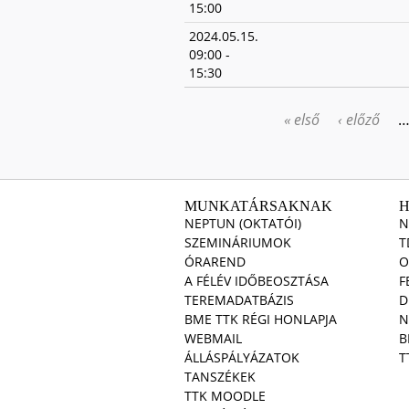
15:00
2024.05.15.
09:00
-
15:30
« első
‹ előző
OLDALAK
MUNKATÁRSAKNAK
NEPTUN (OKTATÓI)
N
SZEMINÁRIUMOK
T
ÓRAREND
O
A FÉLÉV IDŐBEOSZTÁSA
F
TEREMADATBÁZIS
D
BME TTK RÉGI HONLAPJA
N
WEBMAIL
B
ÁLLÁSPÁLYÁZATOK
T
TANSZÉKEK
TTK MOODLE