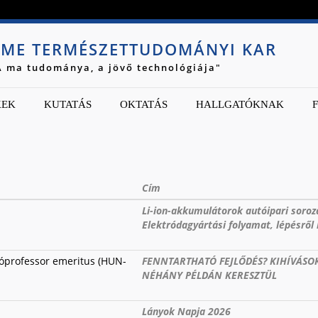
Jump to navigation
ME TERMÉSZETTUDOMÁNYI KAR
A ma tudománya, a jövő technológiája"
KEK
KUTATÁS
OKTATÁS
HALLGATÓKNAK
Cím
Li-ion-akkumulátorok autóipari soroz
Elektródagyártási folyamat, lépésről
tóprofessor emeritus (HUN-
FENNTARTHATÓ FEJLŐDÉS? KIHÍVÁSO
NÉHÁNY PÉLDÁN KERESZTÜL
Lányok Napja 2026