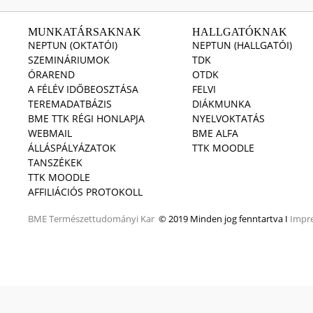
MUNKATÁRSAKNAK
HALLGATÓKNAK
NEPTUN (OKTATÓI)
NEPTUN (HALLGATÓI)
SZEMINÁRIUMOK
TDK
ÓRAREND
OTDK
A FÉLÉV IDŐBEOSZTÁSA
FELVI
TEREMADATBÁZIS
DIÁKMUNKA
BME TTK RÉGI HONLAPJA
NYELVOKTATÁS
WEBMAIL
BME ALFA
ÁLLÁSPÁLYÁZATOK
TTK MOODLE
TANSZÉKEK
TTK MOODLE
AFFILIÁCIÓS PROTOKOLL
BME
Természettudományi Kar
© 2019 Minden jog fenntartva I
Impr