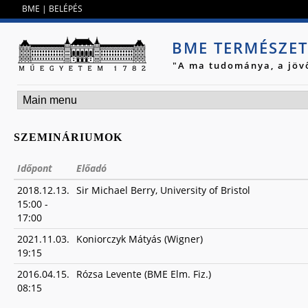
Jump to navigation
BME
|
BELÉPÉS
BME TERMÉSZE
"A ma tudománya, a jöv
SZEMINÁRIUMOK
Időpont
Előadó
2018.12.13.
Sir Michael Berry, University of Bristol
15:00
-
17:00
2021.11.03.
Koniorczyk Mátyás (Wigner)
19:15
2016.04.15.
Rózsa Levente (BME Elm. Fiz.)
08:15