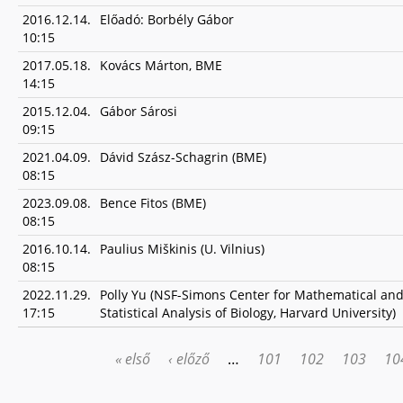
2016.12.14.
Előadó: Borbély Gábor
10:15
2017.05.18.
Kovács Márton, BME
14:15
2015.12.04.
Gábor Sárosi
09:15
2021.04.09.
Dávid Szász-Schagrin (BME)
08:15
2023.09.08.
Bence Fitos (BME)
08:15
2016.10.14.
Paulius Miškinis (U. Vilnius)
08:15
2022.11.29.
Polly Yu (NSF-Simons Center for Mathematical an
17:15
Statistical Analysis of Biology, Harvard University)
« első
‹ előző
…
101
102
103
10
OLDALAK