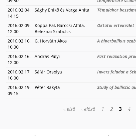
09:30
temperature scann
2016.02.04.
Sághy Enikő és Varga Anita
Témalabor beszám
14:15
2016.02.09.
Koppa Pál, Barócsi Attila,
Oktatói értekezlet
12:00
Beleznai Szabolcs
2016.02.16.
G. Horváth Ákos
A hiperbolikus sza
10:30
2016.02.16.
András Pályi
Fast relaxation pro
12:00
2016.02.17.
Sáfár Orsolya
Inverz feladat a Sc
16:00
2016.02.19.
Péter Rakyta
Study of ballistic 
09:15
« első
‹ előző
1
2
3
4
OLDALAK