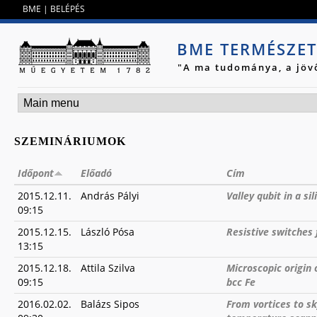
Jump to navigation
BME
|
BELÉPÉS
BME TERMÉSZE
"A ma tudománya, a jöv
SZEMINÁRIUMOK
Időpont
Előadó
Cím
2015.12.11.
András Pályi
Valley qubit in a s
09:15
2015.12.15.
László Pósa
Resistive switches
13:15
2015.12.18.
Attila Szilva
Microscopic origin
09:15
bcc Fe
2016.02.02.
Balázs Sipos
From vortices to s