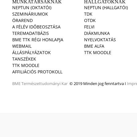
MUNKATÁRSAKNAK
HALLGATÓKNAK
NEPTUN (OKTATÓI)
NEPTUN (HALLGATÓI)
SZEMINÁRIUMOK
TDK
ÓRAREND
OTDK
A FÉLÉV IDŐBEOSZTÁSA
FELVI
TEREMADATBÁZIS
DIÁKMUNKA
BME TTK RÉGI HONLAPJA
NYELVOKTATÁS
WEBMAIL
BME ALFA
ÁLLÁSPÁLYÁZATOK
TTK MOODLE
TANSZÉKEK
TTK MOODLE
AFFILIÁCIÓS PROTOKOLL
BME
Természettudományi Kar
© 2019 Minden jog fenntartva I
Impr