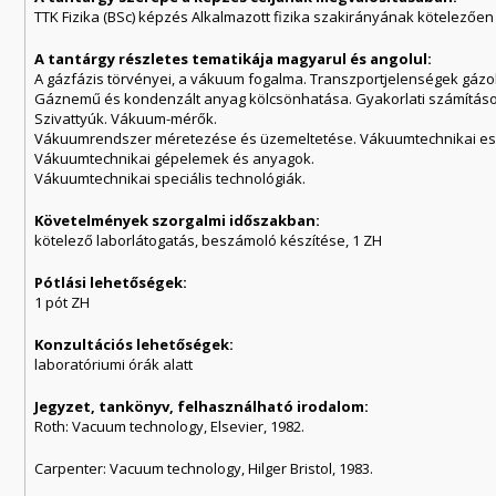
TTK Fizika (BSc) képzés Alkalmazott fizika szakirányának kötelezően
A tantárgy részletes tematikája magyarul és angolul:
A gázfázis törvényei, a vákuum fogalma. Transzportjelenségek gáz
Gáznemű és kondenzált anyag kölcsönhatása. Gyakorlati számításo
Szivattyúk. Vákuum-mérők.
Vákuumrendszer méretezése és üzemeltetése. Vákuumtechnikai eszk
Vákuumtechnikai gépelemek és anyagok.
Vákuumtechnikai speciális technológiák.
Követelmények szorgalmi időszakban:
kötelező laborlátogatás, beszámoló készítése, 1 ZH
Pótlási lehetőségek:
1 pót ZH
Konzultációs lehetőségek:
laboratóriumi órák alatt
Jegyzet, tankönyv, felhasználható irodalom:
Roth: Vacuum technology, Elsevier, 1982.
Carpenter: Vacuum technology, Hilger Bristol, 1983.