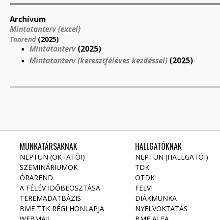
Archívum
Mintatanterv (excel)
Tanrend
(2025)
Mintatanterv
(2025)
Mintatanterv (keresztféléves kezdéssel)
(2025)
MUNKATÁRSAKNAK
HALLGATÓKNAK
NEPTUN (OKTATÓI)
NEPTUN (HALLGATÓI)
SZEMINÁRIUMOK
TDK
ÓRAREND
OTDK
A FÉLÉV IDŐBEOSZTÁSA
FELVI
TEREMADATBÁZIS
DIÁKMUNKA
BME TTK RÉGI HONLAPJA
NYELVOKTATÁS
WEBMAIL
BME ALFA