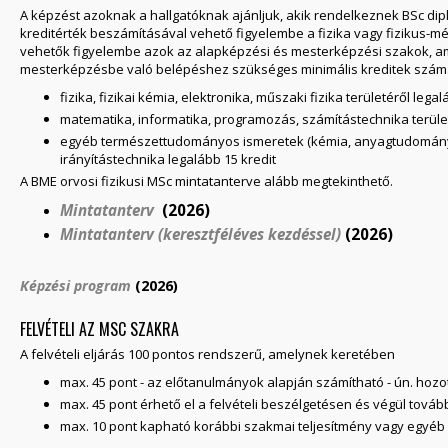
A képzést azoknak a hallgatóknak ajánljuk, akik rendelkeznek BSc dipl
kreditérték beszámításával vehető figyelembe a fizika vagy fizikus-m
vehetők figyelembe azok az alapképzési és mesterképzési szakok, amel
mesterképzésbe való belépéshez szükséges minimális kreditek száma 18
fizika, fizikai kémia, elektronika, műszaki fizika területéről legal
matematika, informatika, programozás, számítástechnika területé
egyéb természettudományos ismeretek (kémia, anyagtudomány,
irányítástechnika legalább 15 kredit
A BME orvosi fizikusi MSc mintatanterve alább megtekinthető.
Mintatanterv
(2026)
Mintatanterv (keresztféléves kezdéssel)
(2026)
Képzési program
(2026)
FELVÉTELI AZ MSC SZAKRA
A felvételi eljárás 100 pontos rendszerű, amelynek keretében
max. 45 pont - az előtanulmányok alapján számítható - ún. hozot
max. 45 pont érhető el a felvételi beszélgetésen és végül továb
max. 10 pont kapható korábbi szakmai teljesítmény vagy egyéb