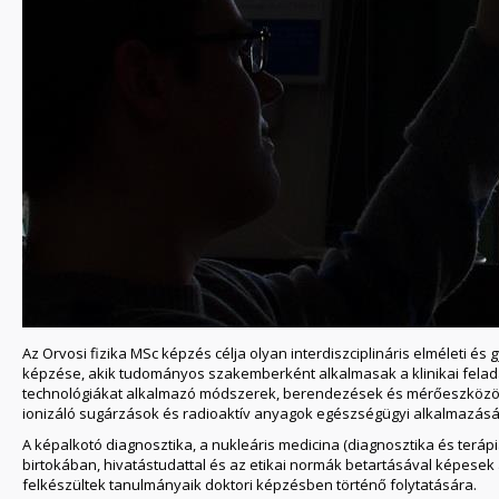
Az Orvosi fizika MSc képzés célja olyan interdiszciplináris elméleti és
képzése, akik tudományos szakemberként alkalmasak a klinikai felada
technológiákat alkalmazó módszerek, berendezések és mérőeszközök f
ionizáló sugárzások és radioaktív anyagok egészségügyi alkalmazásá
A képalkotó diagnosztika, a nukleáris medicina (diagnosztika és terápi
birtokában, hivatástudattal és az etikai normák betartásával képesek 
felkészültek tanulmányaik doktori képzésben történő folytatására.