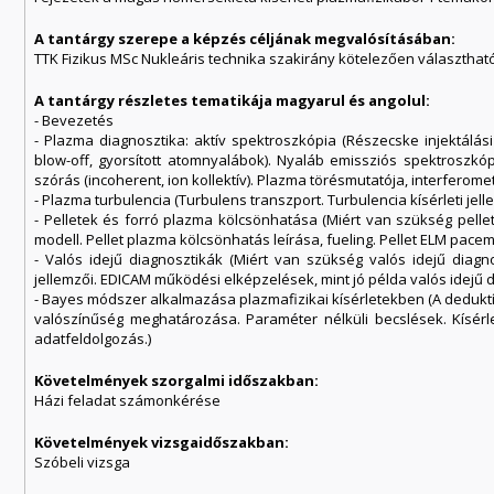
A tantárgy szerepe a képzés céljának megvalósításában:
TTK Fizikus MSc Nukleáris technika szakirány kötelezően választható
A tantárgy részletes tematikája magyarul és angolul:
- Bevezetés
- Plazma diagnosztika: aktív spektroszkópia (Részecske injektálá
blow-off, gyorsított atomnyalábok). Nyaláb emissziós spektroszkóp
szórás (incoherent, ion kollektív). Plazma törésmutatója, interferomet
- Plazma turbulencia (Turbulens transzport. Turbulencia kísérleti je
- Pelletek és forró plazma kölcsönhatása (Miért van szükség pellete
modell. Pellet plazma kölcsönhatás leírása, fueling. Pellet ELM pacem
- Valós idejű diagnosztikák (Miért van szükség valós idejű diagn
jellemzői. EDICAM működési elképzelések, mint jó példa valós idejű d
- Bayes módszer alkalmazása plazmafizikai kísérletekben (A deduktí
valószínűség meghatározása. Paraméter nélküli becslések. Kísérl
adatfeldolgozás.)
Követelmények szorgalmi időszakban:
Házi feladat számonkérése
Követelmények vizsgaidőszakban:
Szóbeli vizsga