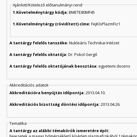
Ajánlott/Kötelező előtanulmányi rend
1.Követelménytárgy kódja:
BMETE80MF45
1.Követelménytárgy (rövidített) címe:
FejKísPlazmFiz1
A tantárgy felelős tanszéke:
Nukleáris Technikai Intézet
A tantárgy felelős oktatója:
Dr. Pokol Gergő
A tantárgy felelős oktatójának beosztása:
egyetemi docens
Akkreditációs adatok
Akkreditációra benyújtás időpontja:
2013.04.10.
Akkreditációs bizottság döntési időpontja:
2013.04.26.
Tematika
A tantárgy az alábbi témakörök ismeretére épít:
Fejezetek a magas hőmérsékletű kísérleti plazmafizikából 1 témakör