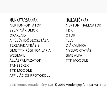
MUNKATÁRSAKNAK
HALLGATÓKNAK
NEPTUN (OKTATÓI)
NEPTUN (HALLGATÓI)
SZEMINÁRIUMOK
TDK
ÓRAREND
OTDK
A FÉLÉV IDŐBEOSZTÁSA
FELVI
TEREMADATBÁZIS
DIÁKMUNKA
BME TTK RÉGI HONLAPJA
NYELVOKTATÁS
WEBMAIL
BME ALFA
ÁLLÁSPÁLYÁZATOK
TTK MOODLE
TANSZÉKEK
TTK MOODLE
AFFILIÁCIÓS PROTOKOLL
BME
Természettudományi Kar
© 2019 Minden jog fenntartva I
Imp