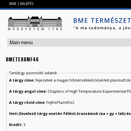
Jump to navigation
BME
|
BELÉPÉS
BME TERMÉSZE
"A ma tudománya, a jöv
BMETE80MF46
Tantárgy azonosító adatok
A tárgy címe:
Fejezetek a magas hőmérsékletű kísérleti plazmafizik
A tárgy angol címe:
Chapters of High Temperature Experimental Pl
A tárgy rövid címe:
FejKísPlazmFiz2
Kredit:
3