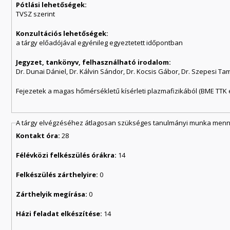
Pótlási lehetőségek:
TVSZ szerint
Konzultációs lehetőségek:
a tárgy előadójával egyénileg egyeztetett időpontban
Jegyzet, tankönyv, felhasználható irodalom:
Dr. Dunai Dániel, Dr. Kálvin Sándor, Dr. Kocsis Gábor, Dr. Szepesi Ta
Fejezetek a magas hőmérsékletű kísérleti plazmafizikából (BME TTK 
A tárgy elvégzéséhez átlagosan szükséges tanulmányi munka menny
Kontakt óra:
28
Félévközi felkészülés órákra:
14
Felkészülés zárthelyire:
0
Zárthelyik megírása:
0
Házi feladat elkészítése:
14