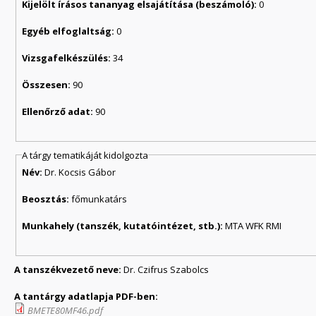
Kijelölt írásos tananyag elsajátítása (beszámoló):
0
Egyéb elfoglaltság:
0
Vizsgafelkészülés:
34
Összesen:
90
Ellenőrző adat:
90
A tárgy tematikáját kidolgozta
Név:
Dr. Kocsis Gábor
Beosztás:
főmunkatárs
Munkahely (tanszék, kutatóintézet, stb.):
MTA WFK RMI
A tanszékvezető neve:
Dr. Czifrus Szabolcs
A tantárgy adatlapja PDF-ben:
BMETE80MF46.pdf