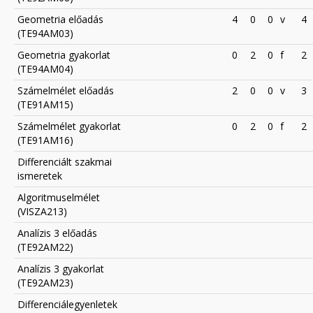
Geometria előadás
4
0
0
v
4
(TE94AM03)
Geometria gyakorlat
0
2
0
f
2
(TE94AM04)
Számelmélet előadás
2
0
0
v
3
(TE91AM15)
Számelmélet gyakorlat
0
2
0
f
2
(TE91AM16)
Differenciált szakmai
ismeretek
Algoritmuselmélet
(VISZA213)
Analízis 3 előadás
(TE92AM22)
Analízis 3 gyakorlat
(TE92AM23)
Differenciálegyenletek