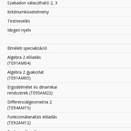
Szabadon választható 2, 3
Kritériumkövetelmény
Testnevelés
Idegen nyelv
Elméleti specializáció
Algebra 2 előadás
(TE91AM04)
Algebra 2 gyakorlat
(TE91AM05)
Ergodelmélet és dinamikai
rendszerek (TE95AM22)
Differenciálgeometria 2
(TE94AM15)
Funkcionálanalízis előadás
(TE92AM12)