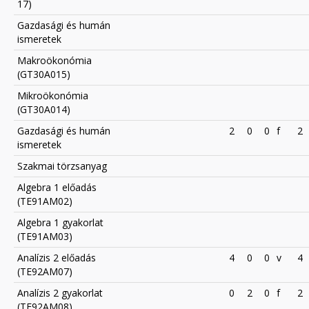
17)
Gazdasági és humán
ismeretek
Makroökonómia
(GT30A015)
Mikroökonómia
(GT30A014)
Gazdasági és humán
2
0
0
f
2
ismeretek
Szakmai törzsanyag
Algebra 1 előadás
(TE91AM02)
Algebra 1 gyakorlat
(TE91AM03)
Analízis 2 előadás
4
0
0
v
4
(TE92AM07)
Analízis 2 gyakorlat
0
2
0
f
2
(TE92AM08)