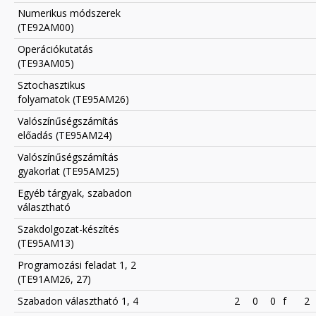
Numerikus módszerek
(TE92AM00)
Operációkutatás
(TE93AM05)
Sztochasztikus
folyamatok (TE95AM26)
Valószínűségszámítás
előadás (TE95AM24)
Valószínűségszámítás
gyakorlat (TE95AM25)
Egyéb tárgyak, szabadon
választható
Szakdolgozat-készítés
(TE95AM13)
Programozási feladat 1, 2
(TE91AM26, 27)
Szabadon választható 1, 4
2
0
0
f
2