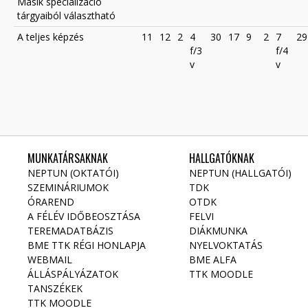
Másik specializáció
tárgyaiból választható
A teljes képzés
11
12
2
4
30
17
9
2
7
29
f/3
f/4
v
v
MUNKATÁRSAKNAK
HALLGATÓKNAK
NEPTUN (OKTATÓI)
NEPTUN (HALLGATÓI)
SZEMINÁRIUMOK
TDK
ÓRAREND
OTDK
A FÉLÉV IDŐBEOSZTÁSA
FELVI
TEREMADATBÁZIS
DIÁKMUNKA
BME TTK RÉGI HONLAPJA
NYELVOKTATÁS
WEBMAIL
BME ALFA
ÁLLÁSPÁLYÁZATOK
TTK MOODLE
TANSZÉKEK
TTK MOODLE