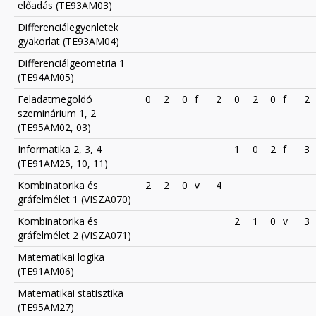
előadás (TE93AM03)
Differenciálegyenletek
gyakorlat (TE93AM04)
Differenciálgeometria 1
(TE94AM05)
Feladatmegoldó
0
2
0
f
2
0
2
0
f
2
szeminárium 1, 2
(TE95AM02, 03)
Informatika 2, 3, 4
1
0
2
f
3
(TE91AM25, 10, 11)
Kombinatorika és
2
2
0
v
4
gráfelmélet 1 (VISZA070)
Kombinatorika és
2
1
0
v
3
gráfelmélet 2 (VISZA071)
Matematikai logika
(TE91AM06)
Matematikai statisztika
(TE95AM27)