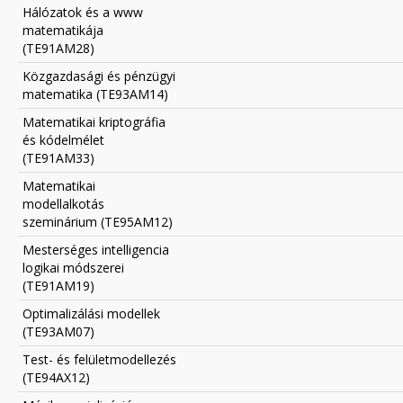
Hálózatok és a www
matematikája
(TE91AM28)
Közgazdasági és pénzügyi
matematika (TE93AM14)
Matematikai kriptográfia
és kódelmélet
(TE91AM33)
Matematikai
modellalkotás
szeminárium (TE95AM12)
Mesterséges intelligencia
logikai módszerei
(TE91AM19)
Optimalizálási modellek
(TE93AM07)
Test- és felületmodellezés
(TE94AX12)