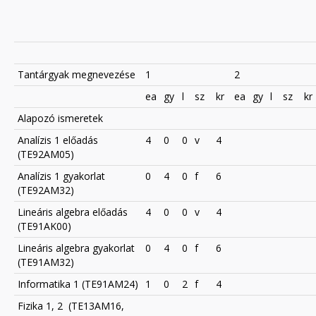
Tantárgyak megnevezése
1
2
ea
gy
l
sz
kr
ea
gy
l
sz
kr
Alapozó ismeretek
Analízis 1 előadás
4
0
0
v
4
(TE92AM05)
Analízis 1 gyakorlat
0
4
0
f
6
(TE92AM32)
Lineáris algebra előadás
4
0
0
v
4
(TE91AK00)
Lineáris algebra gyakorlat
0
4
0
f
6
(TE91AM32)
Informatika 1 (TE91AM24)
1
0
2
f
4
Fizika 1, 2 (TE13AM16,