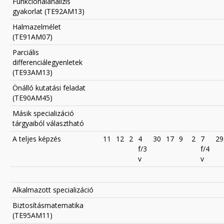
Funkcionálanalízis
gyakorlat (TE92AM13)
Halmazelmélet
(TE91AM07)
Parciális
differenciálegyenletek
(TE93AM13)
Önálló kutatási feladat
(TE90AM45)
Másik specializáció
tárgyaiból választható
A teljes képzés
11
12
2
4
30
17
9
2
7
29
f/3
f/4
v
v
Alkalmazott specializáció
Biztosításmatematika
(TE95AM11)