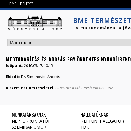
Jump to navigation
BME
|
BELÉPÉS
BME TERMÉSZE
"A ma tudománya, a jöv
MEGTAKARÍTÁS ÉS ADÓZÁS EGY ÖNKÉNTES NYUGDÍJREN
Időpont:
2016.03.17. 10:15
Előadó:
Dr. Simonovits András
A szeminárium részletei:
http://det.math.bme.hu/node/1352
MUNKATÁRSAKNAK
HALLGATÓKNAK
NEPTUN (OKTATÓI)
NEPTUN (HALLGATÓI)
SZEMINÁRIUMOK
TDK