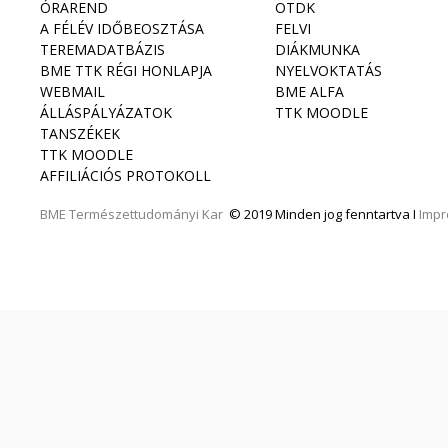
ÓRAREND
OTDK
A FÉLÉV IDŐBEOSZTÁSA
FELVI
TEREMADATBÁZIS
DIÁKMUNKA
BME TTK RÉGI HONLAPJA
NYELVOKTATÁS
WEBMAIL
BME ALFA
ÁLLÁSPÁLYÁZATOK
TTK MOODLE
TANSZÉKEK
TTK MOODLE
AFFILIÁCIÓS PROTOKOLL
BME
Természettudományi Kar
© 2019 Minden jog fenntartva I
Imp