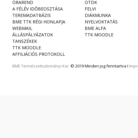
ÓRAREND
OTDK
A FÉLÉV IDŐBEOSZTÁSA
FELVI
TEREMADATBÁZIS
DIÁKMUNKA
BME TTK RÉGI HONLAPJA
NYELVOKTATÁS
WEBMAIL
BME ALFA
ÁLLÁSPÁLYÁZATOK
TTK MOODLE
TANSZÉKEK
TTK MOODLE
AFFILIÁCIÓS PROTOKOLL
BME
Természettudományi Kar
© 2019 Minden jog fenntartva I
Imp