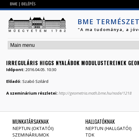
Jump to navigation
BME
|
BELÉPÉS
BME TERMÉSZE
"A ma tudománya, a jöv
IRREGULÁRIS HIGGS NYALÁBOK MODULUSTEREINEK GEOM
Időpont:
2016.04.05. 10:30
Előadó:
Szabó Szilárd
A szeminárium részletei:
http://geometria.math.bme.hu/node/1218
MUNKATÁRSAKNAK
HALLGATÓKNAK
NEPTUN (OKTATÓI)
NEPTUN (HALLGATÓI)
SZEMINÁRIUMOK
TDK