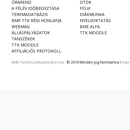
ÓRAREND
OTDK
A FÉLÉV IDŐBEOSZTÁSA
FELVI
TEREMADATBÁZIS
DIÁKMUNKA
BME TTK RÉGI HONLAPJA
NYELVOKTATÁS
WEBMAIL
BME ALFA
ÁLLÁSPÁLYÁZATOK
TTK MOODLE
TANSZÉKEK
TTK MOODLE
AFFILIÁCIÓS PROTOKOLL
BME
Természettudományi Kar
© 2019 Minden jog fenntartva I
Imp