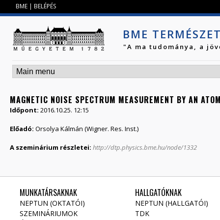
Jump to navigation
BME
|
BELÉPÉS
BME TERMÉSZE
"A ma tudománya, a jöv
MAGNETIC NOISE SPECTRUM MEASUREMENT BY AN ATOM
Időpont:
2016.10.25. 12:15
Előadó:
Orsolya Kálmán (Wigner. Res. Inst.)
A szeminárium részletei:
http://dtp.physics.bme.hu/node/1332
MUNKATÁRSAKNAK
HALLGATÓKNAK
NEPTUN (OKTATÓI)
NEPTUN (HALLGATÓI)
SZEMINÁRIUMOK
TDK