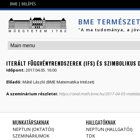
Jump to navigation
BME
|
BELÉPÉS
BME TERMÉSZE
"A ma tudománya, a jöv
ITERÁLT FÜGGVÉNYRENDSZEREK (IFS) ÉS SZIMBOLIKUS 
Időpont:
2017.04.05. 16:00
Előadó:
Máté László (BME Matematika Intézet)
A szeminárium részletei:
https://anal.math.bme.hu/2017-04-05-matelas
MUNKATÁRSAKNAK
HALLGATÓKNAK
NEPTUN (OKTATÓI)
NEPTUN (HALLGATÓI)
SZEMINÁRIUMOK
TDK