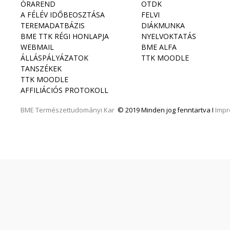
ÓRAREND
OTDK
A FÉLÉV IDŐBEOSZTÁSA
FELVI
TEREMADATBÁZIS
DIÁKMUNKA
BME TTK RÉGI HONLAPJA
NYELVOKTATÁS
WEBMAIL
BME ALFA
ÁLLÁSPÁLYÁZATOK
TTK MOODLE
TANSZÉKEK
TTK MOODLE
AFFILIÁCIÓS PROTOKOLL
BME
Természettudományi Kar
© 2019 Minden jog fenntartva I
Imp