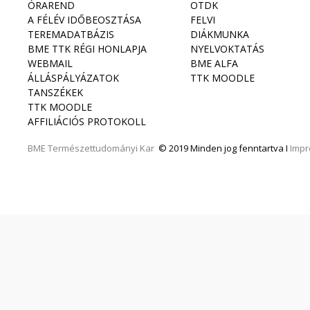
ÓRAREND
OTDK
A FÉLÉV IDŐBEOSZTÁSA
FELVI
TEREMADATBÁZIS
DIÁKMUNKA
BME TTK RÉGI HONLAPJA
NYELVOKTATÁS
WEBMAIL
BME ALFA
ÁLLÁSPÁLYÁZATOK
TTK MOODLE
TANSZÉKEK
TTK MOODLE
AFFILIÁCIÓS PROTOKOLL
BME
Természettudományi Kar
© 2019 Minden jog fenntartva I
Imp