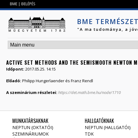
Jump to navigation
BME
|
BELÉPÉS
BME TERMÉSZE
"A ma tudománya, a jöv
ACTIVE SET METHODS AND THE SEMISMOOTH NEWTON 
Időpont:
2017.05.25. 14:15
Előadó:
Philipp Hungerlaender és Franz Rendl
A szeminárium részletei:
https://det.math.bme.hu/node/1710
MUNKATÁRSAKNAK
HALLGATÓKNAK
NEPTUN (OKTATÓI)
NEPTUN (HALLGATÓI)
SZEMINÁRIUMOK
TDK