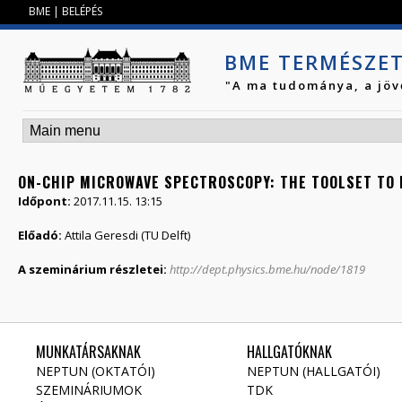
Jump to navigation
BME
|
BELÉPÉS
BME TERMÉSZE
"A ma tudománya, a jöv
ON-CHIP MICROWAVE SPECTROSCOPY: THE TOOLSET TO 
Időpont:
2017.11.15. 13:15
Előadó:
Attila Geresdi (TU Delft)
A szeminárium részletei:
http://dept.physics.bme.hu/node/1819
MUNKATÁRSAKNAK
HALLGATÓKNAK
NEPTUN (OKTATÓI)
NEPTUN (HALLGATÓI)
SZEMINÁRIUMOK
TDK