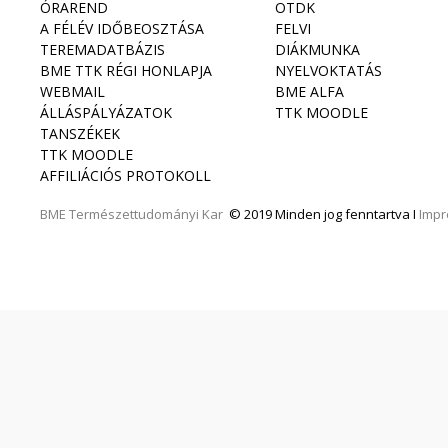
ÓRAREND
OTDK
A FÉLÉV IDŐBEOSZTÁSA
FELVI
TEREMADATBÁZIS
DIÁKMUNKA
BME TTK RÉGI HONLAPJA
NYELVOKTATÁS
WEBMAIL
BME ALFA
ÁLLÁSPÁLYÁZATOK
TTK MOODLE
TANSZÉKEK
TTK MOODLE
AFFILIÁCIÓS PROTOKOLL
BME
Természettudományi Kar
© 2019 Minden jog fenntartva I
Imp