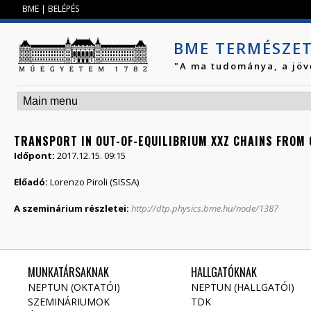
Jump to navigation
BME
|
BELÉPÉS
BME TERMÉSZE
"A ma tudománya, a jöv
TRANSPORT IN OUT-OF-EQUILIBRIUM XXZ CHAINS FROM
Időpont:
2017.12.15. 09:15
Előadó:
Lorenzo Piroli (SISSA)
A szeminárium részletei:
http://dtp.physics.bme.hu/node/1387
MUNKATÁRSAKNAK
HALLGATÓKNAK
NEPTUN (OKTATÓI)
NEPTUN (HALLGATÓI)
SZEMINÁRIUMOK
TDK