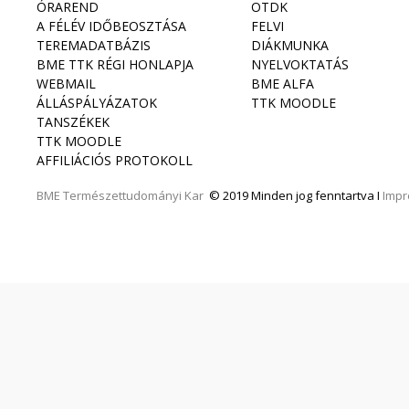
ÓRAREND
OTDK
A FÉLÉV IDŐBEOSZTÁSA
FELVI
TEREMADATBÁZIS
DIÁKMUNKA
BME TTK RÉGI HONLAPJA
NYELVOKTATÁS
WEBMAIL
BME ALFA
ÁLLÁSPÁLYÁZATOK
TTK MOODLE
TANSZÉKEK
TTK MOODLE
AFFILIÁCIÓS PROTOKOLL
BME
Természettudományi Kar
© 2019 Minden jog fenntartva I
Imp