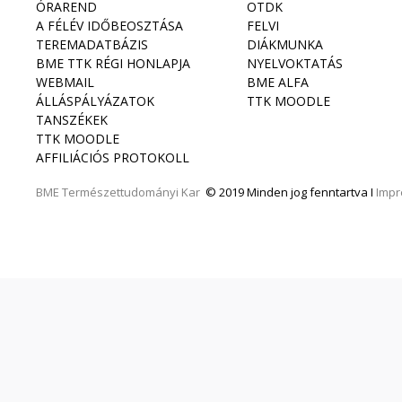
ÓRAREND
OTDK
A FÉLÉV IDŐBEOSZTÁSA
FELVI
TEREMADATBÁZIS
DIÁKMUNKA
BME TTK RÉGI HONLAPJA
NYELVOKTATÁS
WEBMAIL
BME ALFA
ÁLLÁSPÁLYÁZATOK
TTK MOODLE
TANSZÉKEK
TTK MOODLE
AFFILIÁCIÓS PROTOKOLL
BME
Természettudományi Kar
© 2019 Minden jog fenntartva I
Imp