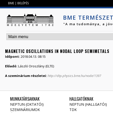
Jump to navigation
BME
|
BELÉPÉS
BME TERMÉSZE
"A ma tudománya, a jöv
MAGNETIC OSCILLATIONS IN NODAL LOOP SEMIMETALS
Időpont:
2018.04.13. 08:15
Előadó:
László Oroszlány (ELTE)
A szeminárium részletei:
http://dtp.physics.bme.hu/node/1397
MUNKATÁRSAKNAK
HALLGATÓKNAK
NEPTUN (OKTATÓI)
NEPTUN (HALLGATÓI)
SZEMINÁRIUMOK
TDK