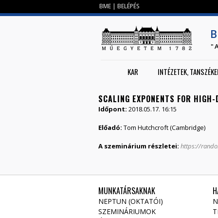
BME
|
BELÉPÉS
B
"
KAR
INTÉZETEK, TANSZÉKE
SCALING EXPONENTS FOR HIGH-
Időpont:
2018.05.17. 16:15
Előadó:
Tom Hutchcroft (Cambridge)
A szeminárium részletei:
https://rand
MUNKATÁRSAKNAK
H
NEPTUN (OKTATÓI)
N
SZEMINÁRIUMOK
T