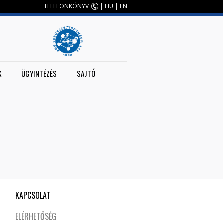
TELEFONKÖNYV
|
HU
|
EN
K
ÜGYINTÉZÉS
SAJTÓ
KAPCSOLAT
ELÉRHETŐSÉG