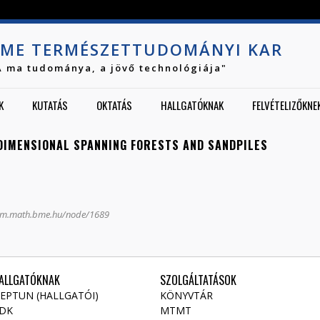
Jump to navigation
ME TERMÉSZETTUDOMÁNYI KAR
A ma tudománya, a jövő technológiája"
K
KUTATÁS
OKTATÁS
HALLGATÓKNAK
FELVÉTELIZŐKNE
DIMENSIONAL SPANNING FORESTS AND SANDPILES
om.math.bme.hu/node/1689
ALLGATÓKNAK
SZOLGÁLTATÁSOK
EPTUN (HALLGATÓI)
KÖNYVTÁR
DK
MTMT