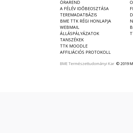
ÓRAREND
O
A FÉLÉV IDŐBEOSZTÁSA
F
TEREMADATBÁZIS
D
BME TTK RÉGI HONLAPJA
N
WEBMAIL
B
ÁLLÁSPÁLYÁZATOK
T
TANSZÉKEK
TTK MOODLE
AFFILIÁCIÓS PROTOKOLL
BME
Természettudományi Kar
© 2019 Mi