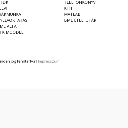
TDK
TELEFONKÖNYV
ELVI
KTH
IÁKMUNKA
MATLAB
YELVOKTATÁS
BME ÉTELFUTÁR
ME ALFA
TK MOODLE
nden jog fenntartva I
Impresszum